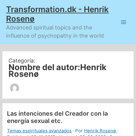
Ir
Transformation.dk - Henrik
al
contenido
Rosenø
Advanced spiritual topics and the
influence of psychopathy in the world
Nombre del autor:Henrik
Rosenø
Las intenciones del Creador con la
energía sexual etc.
Temas espirituales avanzados
· Por
Henrik Rosenø
·