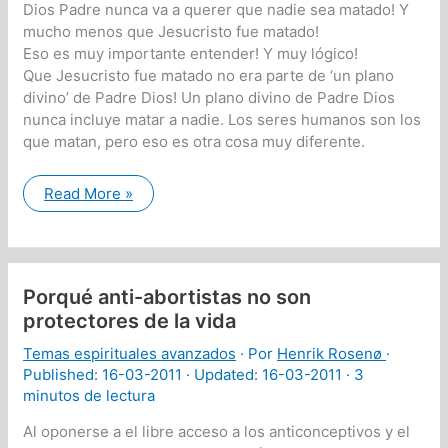
Dios Padre nunca va a querer que nadie sea matado! Y
mucho menos que Jesucristo fue matado!
Eso es muy importante entender! Y muy lógico!
Que Jesucristo fue matado no era parte de ‘un plano
divino’ de Padre Dios! Un plano divino de Padre Dios
nunca incluye matar a nadie. Los seres humanos son los
que matan, pero eso es otra cosa muy diferente.
Sobre
Read More »
la
muerte
de
Jesucristo
Porqué anti-abortistas no son
protectores de la vida
Temas espirituales avanzados
· Por
Henrik Rosenø
·
Published:
16-03-2011
· Updated: 16-03-2011 ·
3
minutos de lectura
Al oponerse a el libre acceso a los anticonceptivos y el