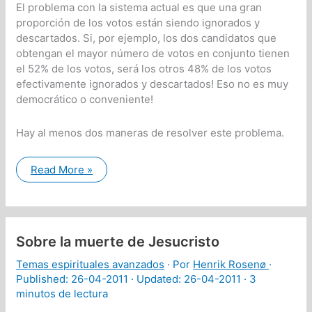
El problema con la sistema actual es que una gran
proporción de los votos están siendo ignorados y
descartados. Si, por ejemplo, los dos candidatos que
obtengan el mayor número de votos en conjunto tienen
el 52% de los votos, será los otros 48% de los votos
efectivamente ignorados y descartados! Eso no es muy
democrático o conveniente!
Hay al menos dos maneras de resolver este problema.
Una
Read More »
forma
más
democrática
y
adecuada
para
Sobre la muerte de Jesucristo
elegir
presidente
Temas espirituales avanzados
· Por
Henrik Rosenø
·
Published:
26-04-2011
· Updated: 26-04-2011 ·
3
minutos de lectura