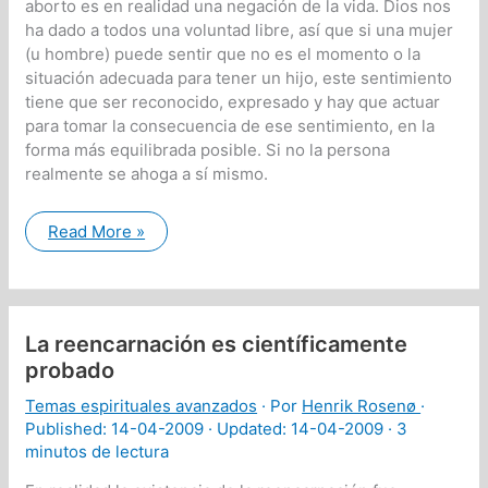
aborto es en realidad una negación de la vida. Dios nos
ha dado a todos una voluntad libre, así que si una mujer
(u hombre) puede sentir que no es el momento o la
situación adecuada para tener un hijo, este sentimiento
tiene que ser reconocido, expresado y hay que actuar
para tomar la consecuencia de ese sentimiento, en la
forma más equilibrada posible. Si no la persona
realmente se ahoga a sí mismo.
Porqué
Read More »
anti-
abortistas
no
son
protectores
de
La reencarnación es científicamente
la
vida
probado
Temas espirituales avanzados
· Por
Henrik Rosenø
·
Published:
14-04-2009
· Updated: 14-04-2009 ·
3
minutos de lectura