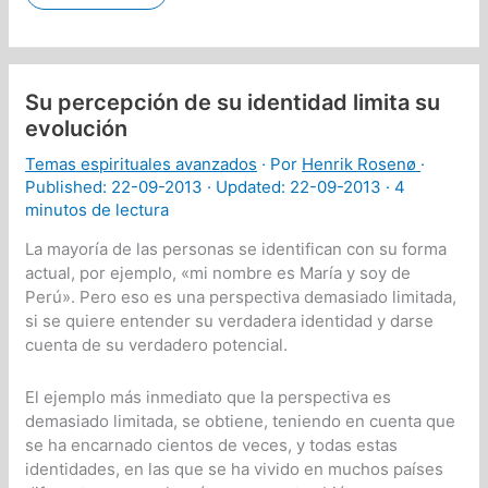
esencia
de
la
situación
de
la
Su percepción de su identidad limita su
humanidad
evolución
Temas espirituales avanzados
· Por
Henrik Rosenø
·
Published:
22-09-2013
· Updated: 22-09-2013 ·
4
minutos de lectura
La mayoría de las personas se identifican con su forma
actual, por ejemplo, «mi nombre es María y soy de
Perú». Pero eso es una perspectiva demasiado limitada,
si se quiere entender su verdadera identidad y darse
cuenta de su verdadero potencial.
El ejemplo más inmediato que la perspectiva es
demasiado limitada, se obtiene, teniendo en cuenta que
se ha encarnado cientos de veces, y todas estas
identidades, en las que se ha vivido en muchos países