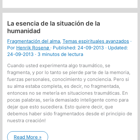
del
creador
que
exista
el
La esencia de la situación de la
envejecimiento,
la
humanidad
enfermedad,
el
Fragmentación del alma
,
Temas espirituales avanzados
·
dolor
y
Por
Henrik Rosenø
· Published:
24-09-2013
· Updated:
la
24-09-2013 ·
3 minutos de lectura
muerte?
Cuando usted experimenta algo traumático, se
fragmenta, y por lo tanto se pierde parte de la memoria,
fuerzas personales, conocimiento y conciencia. Pero si
su alma estaba completa, es decir, no fragmentada,
entonces no se metería en situaciones traumáticas. En
pocas palabras, sería demasiado inteligente como para
dejar que esto sucediera. Esto quiere decir, que
debemos haber sido fragmentados desde el principio de
nuestra creación!
La
Read More »