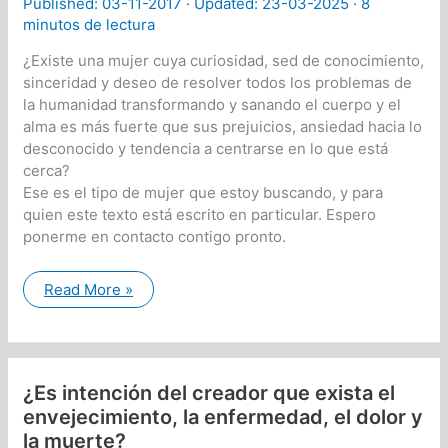
Published:
03-11-2017
· Updated: 23-03-2025 ·
8
minutos de lectura
¿Existe una mujer cuya curiosidad, sed de conocimiento,
sinceridad y deseo de resolver todos los problemas de
la humanidad transformando y sanando el cuerpo y el
alma es más fuerte que sus prejuicios, ansiedad hacia lo
desconocido y tendencia a centrarse en lo que está
cerca?
Ese es el tipo de mujer que estoy buscando, y para
quien este texto está escrito en particular. Espero
ponerme en contacto contigo pronto.
Las
Read More »
intenciones
del
Creador
con
la
energía
¿Es intención del creador que exista el
sexual
etc.
envejecimiento, la enfermedad, el dolor y
la muerte?