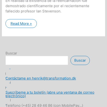
En realidad la existencia de la reencarnación fue
demostrado científicamente por el recientemente
fallecido profesor Ian Stevenson.
La
Read More »
reencarnación
es
científicamente
probado
Buscar
Buscar
Contáctame en henrik@transformation.dk
Suscríbeme a tu boletín (abre una ventana de correo
electrónico)
Teléfono (+45) 28 49 46 86 (con MobilePay...)