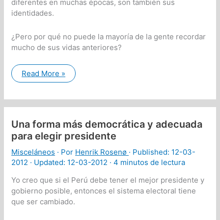
diferentes en muchas épocas, son también sus
identidades.
¿Pero por qué no puede la mayoría de la gente recordar
mucho de sus vidas anteriores?
Su
Read More »
percepción
de
su
identidad
limita
su
Una forma más democrática y adecuada
evolución
para elegir presidente
Misceláneos
· Por
Henrik Rosenø
· Published:
12-03-
2012
· Updated: 12-03-2012 ·
4 minutos de lectura
Yo creo que si el Perú debe tener el mejor presidente y
gobierno posible, entonces el sistema electoral tiene
que ser cambiado.