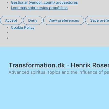
Gestionar {vendor_count} proveedores
Leer más sobre estos propósitos
Accept
Deny
View preferences
Save pref
Cookie Policy
Ir
al
contenido
Transformation.dk - Henrik Rose
Advanced spiritual topics and the influence of p