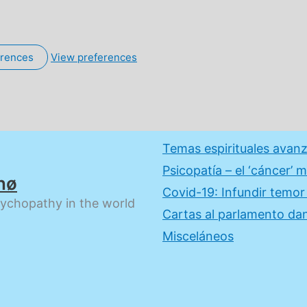
erences
View preferences
Temas espirituales avan
Psicopatía – el ‘cáncer’ 
nø
Covid-19: Infundir temo
sychopathy in the world
Cartas al parlamento dan
Misceláneos