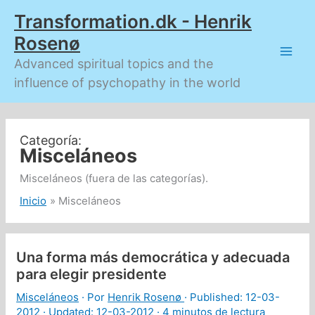
Ir
Transformation.dk - Henrik
al
contenido
Rosenø
Advanced spiritual topics and the
influence of psychopathy in the world
Misceláneos
Misceláneos (fuera de las categorías).
Inicio
Misceláneos
Una forma más democrática y adecuada
para elegir presidente
Misceláneos
· Por
Henrik Rosenø
· Published:
12-03-
2012
· Updated: 12-03-2012 ·
4 minutos de lectura