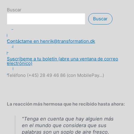
elegir
presidente
Buscar
Buscar
Contáctame en henrik@transformation.dk
Suscríbeme a tu boletín (abre una ventana de correo
electrónico)
Teléfono (+45) 28 49 46 86 (con MobilePay...)
La reacción más hermosa que he recibido hasta ahora:
"Tenga en cuenta que hay alguien más
en el mundo que considera que sus
palabras son un soplo de aire fresco,