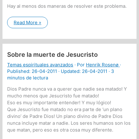
Hay al menos dos maneras de resolver este problema.
Una
Read More »
forma
más
democrática
y
adecuada
para
Sobre la muerte de Jesucristo
elegir
presidente
Temas espirituales avanzados
· Por
Henrik Rosenø
·
Published:
26-04-2011
· Updated: 26-04-2011 ·
3
minutos de lectura
Dios Padre nunca va a querer que nadie sea matado! Y
mucho menos que Jesucristo fue matado!
Eso es muy importante entender! Y muy lógico!
Que Jesucristo fue matado no era parte de ‘un plano
divino’ de Padre Dios! Un plano divino de Padre Dios
nunca incluye matar a nadie. Los seres humanos son los
que matan, pero eso es otra cosa muy diferente.