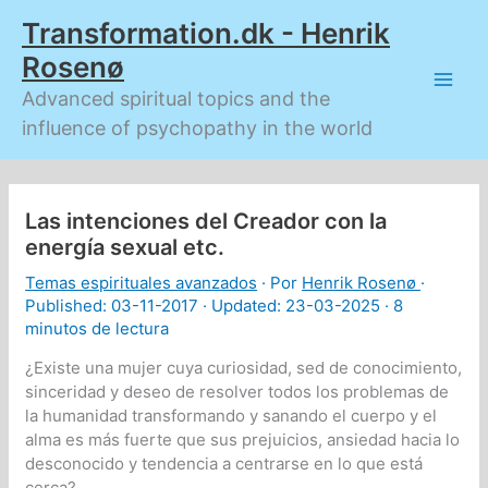
Ir
Transformation.dk - Henrik
al
contenido
Rosenø
Advanced spiritual topics and the
influence of psychopathy in the world
Las intenciones del Creador con la
energía sexual etc.
Temas espirituales avanzados
· Por
Henrik Rosenø
·
Published:
03-11-2017
· Updated: 23-03-2025 ·
8
minutos de lectura
¿Existe una mujer cuya curiosidad, sed de conocimiento,
sinceridad y deseo de resolver todos los problemas de
la humanidad transformando y sanando el cuerpo y el
alma es más fuerte que sus prejuicios, ansiedad hacia lo
desconocido y tendencia a centrarse en lo que está
cerca?