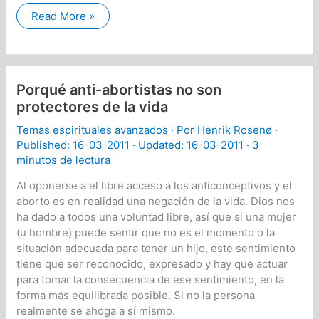
Sobre
Read More »
la
muerte
de
Jesucristo
Porqué anti-abortistas no son
protectores de la vida
Temas espirituales avanzados
· Por
Henrik Rosenø
·
Published:
16-03-2011
· Updated: 16-03-2011 ·
3
minutos de lectura
Al oponerse a el libre acceso a los anticonceptivos y el
aborto es en realidad una negación de la vida. Dios nos
ha dado a todos una voluntad libre, así que si una mujer
(u hombre) puede sentir que no es el momento o la
situación adecuada para tener un hijo, este sentimiento
tiene que ser reconocido, expresado y hay que actuar
para tomar la consecuencia de ese sentimiento, en la
forma más equilibrada posible. Si no la persona
realmente se ahoga a sí mismo.