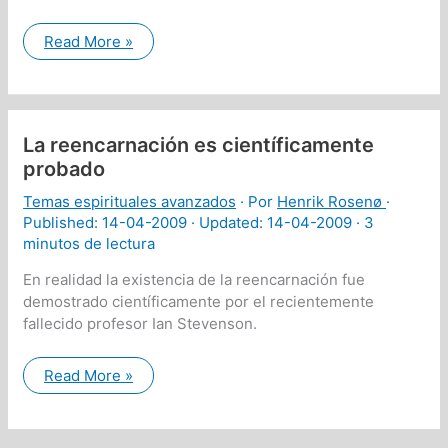
Porqué
Read More »
anti-
abortistas
no
son
protectores
de
La reencarnación es científicamente
la
vida
probado
Temas espirituales avanzados
· Por
Henrik Rosenø
·
Published:
14-04-2009
· Updated: 14-04-2009 ·
3
minutos de lectura
En realidad la existencia de la reencarnación fue
demostrado científicamente por el recientemente
fallecido profesor Ian Stevenson.
La
Read More »
reencarnación
es
científicamente
probado