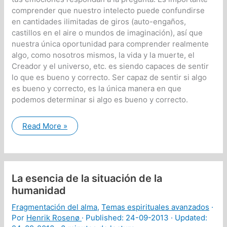
comprender que nuestro intelecto puede confundirse
en cantidades ilimitadas de giros (auto-engaños,
castillos en el aire o mundos de imaginación), así que
nuestra única oportunidad para comprender realmente
algo, como nosotros mismos, la vida y la muerte, el
Creador y el universo, etc. es siendo capaces de sentir
lo que es bueno y correcto. Ser capaz de sentir si algo
es bueno y correcto, es la única manera en que
podemos determinar si algo es bueno y correcto.
¿Es
Read More »
intención
del
creador
que
exista
el
La esencia de la situación de la
envejecimiento,
la
humanidad
enfermedad,
el
Fragmentación del alma
,
Temas espirituales avanzados
·
dolor
y
Por
Henrik Rosenø
· Published:
24-09-2013
· Updated:
la