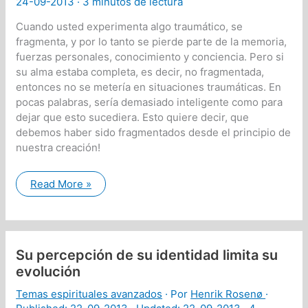
24-09-2013 ·
3 minutos de lectura
muerte?
Cuando usted experimenta algo traumático, se
fragmenta, y por lo tanto se pierde parte de la memoria,
fuerzas personales, conocimiento y conciencia. Pero si
su alma estaba completa, es decir, no fragmentada,
entonces no se metería en situaciones traumáticas. En
pocas palabras, sería demasiado inteligente como para
dejar que esto sucediera. Esto quiere decir, que
debemos haber sido fragmentados desde el principio de
nuestra creación!
La
Read More »
esencia
de
la
situación
de
la
Su percepción de su identidad limita su
humanidad
evolución
Temas espirituales avanzados
· Por
Henrik Rosenø
·