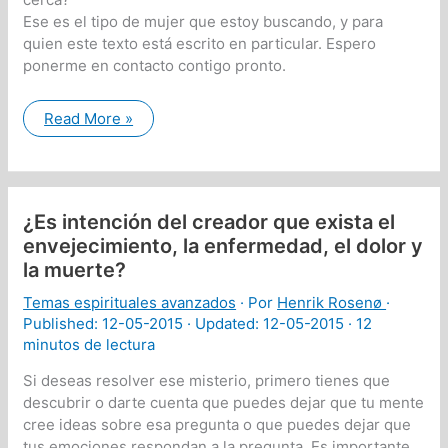
Ese es el tipo de mujer que estoy buscando, y para
quien este texto está escrito en particular. Espero
ponerme en contacto contigo pronto.
Las
Read More »
intenciones
del
Creador
con
la
energía
¿Es intención del creador que exista el
sexual
etc.
envejecimiento, la enfermedad, el dolor y
la muerte?
Temas espirituales avanzados
· Por
Henrik Rosenø
·
Published:
12-05-2015
· Updated: 12-05-2015 ·
12
minutos de lectura
Si deseas resolver ese misterio, primero tienes que
descubrir o darte cuenta que puedes dejar que tu mente
cree ideas sobre esa pregunta o que puedes dejar que
tus emociones respondan a la pregunta. Es importante