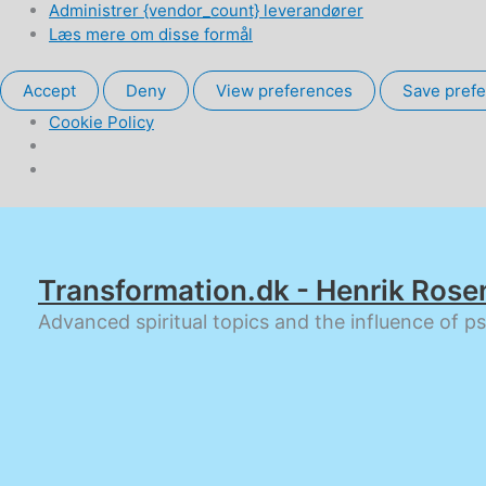
Administrer {vendor_count} leverandører
Læs mere om disse formål
Accept
Deny
View preferences
Save pref
Cookie Policy
Gå
til
indholdet
Transformation.dk - Henrik Rose
Advanced spiritual topics and the influence of p