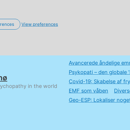
erences
View preferences
Avancerede åndelige em
Psykopati – den globale ‘
nø
Covid-19: Skabelse af fry
sychopathy in the world
EMF som våben
Divers
Geo-ESP: Lokaliser noget