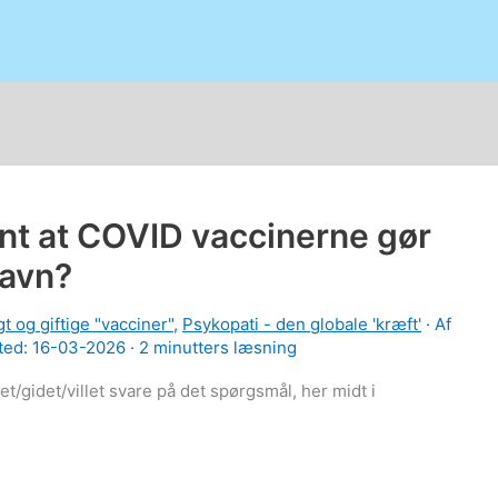
nt at COVID vaccinerne gør
gavn?
t og giftige "vacciner"
,
Psykopati - den globale 'kræft'
· Af
ted: 16-03-2026 ·
2 minutters læsning
/gidet/villet svare på det spørgsmål, her midt i