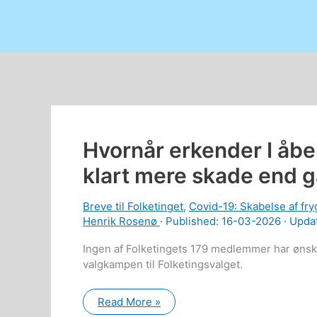
Hvornår erkender I åbe
klart mere skade end 
Breve til Folketinget
,
Covid-19: Skabelse af fryg
Henrik Rosenø
· Published:
16-03-2026
· Upda
Ingen af Folketingets 179 medlemmer har ønsket
valgkampen til Folketingsvalget.
Hvornår
Read More »
erkender