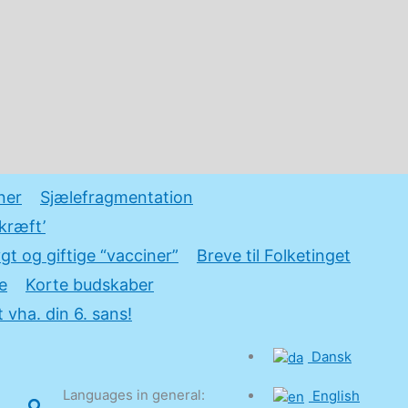
ner
Sjælefragmentation
kræft’
gt og giftige “vacciner”
Breve til Folketinget
e
Korte budskaber
 vha. din 6. sans!
Dansk
Languages in general:
English
Søg