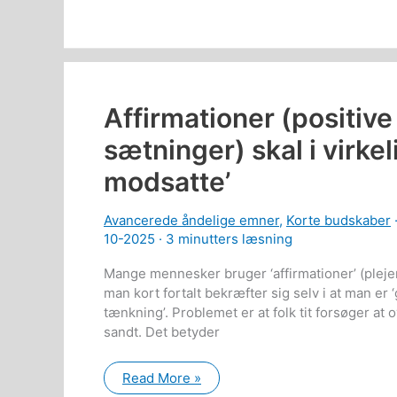
I
åbent
at
COVID
vaccinerne
gør
klart
mere
Affirmationer (positiv
skade
end
gavn?
sætninger) skal i virke
modsatte’
Avancerede åndelige emner
,
Korte budskaber
10-2025 ·
3 minutters læsning
Mange mennesker bruger ‘affirmationer’ (plejer
man kort fortalt bekræfter sig selv i at man er ‘
tænkning’. Problemet er at folk tit forsøger at 
sandt. Det betyder
Affirmationer
Read More »
(positive