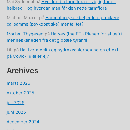
Mai Sydendal
på
Hvorfor din tarmflora er vigtig for dit
helbred – og hvordan man får den rette tarmflora
Michael Maardt
på
Har motorcykel-betjente og rockere
ca. samme (psykopatiske) mentalitet?
Morten Thygesen
på
Harvey (the ET): Planen for at befri
menneskeheden fra det globale tyranni!
Lili
på
Har Ivermectin og hydroxychloroquine en effekt
på Covid-19 eller ej?
Archives
marts 2026
oktober 2025
juli 2025
juni 2025
december 2024