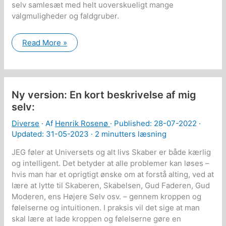
selv samlesæt med helt uoverskueligt mange
valgmuligheder og faldgruber.
WordPress
Read More »
er
et
mareridt…
Ny version: En kort beskrivelse af mig
selv:
Diverse
· Af
Henrik Rosenø
· Published:
28-07-2022
·
Updated: 31-05-2023 ·
2 minutters læsning
JEG føler at Universets og alt livs Skaber er både kærlig
og intelligent. Det betyder at alle problemer kan løses –
hvis man har et oprigtigt ønske om at forstå alting, ved at
lære at lytte til Skaberen, Skabelsen, Gud Faderen, Gud
Moderen, ens Højere Selv osv. – gennem kroppen og
følelserne og intuitionen. I praksis vil det sige at man
skal lære at lade kroppen og følelserne gøre en