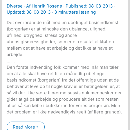
Diverse
· Af
Henrik Rosenø
· Published:
08-08-2013
·
Updated: 08-08-2013 ·
3 minutters læsning
Det overordnede mål med en ubetinget basisindkomst
(borgerløn) er at mindske den ubalance, ulighed,
ufrihed, utryghed, stress og andre
uhensigtsmæssigheder, som er et resultat af kløften
mellem det at have et arbejde og det ikke at have et
arbejde.
… …
Den første indvending folk kommer med, når man taler
om at alle skal have ret til en månedlig ubetinget
basisindkomst (borgerløn) fra det offentlige uden at de
behøver at leve op til nogle krav eller betingelser, er, at
så vil der ikke være tilnærmelsesvis nok mennesker der
gider at gå på arbejde og producere alt det som resten
af os så kan købe i butikkerne for vores borgerløn. Men
det problem er ikke nødvendigvis reelt (af flere grunde).
Ubetinget
Read More »