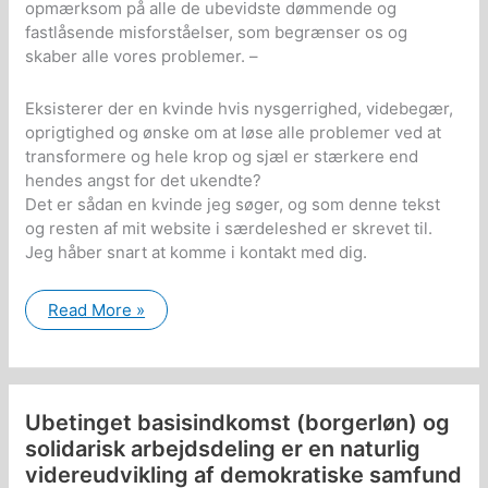
opmærksom på alle de ubevidste dømmende og
fastlåsende misforståelser, som begrænser os og
skaber alle vores problemer. –
Eksisterer der en kvinde hvis nysgerrighed, videbegær,
oprigtighed og ønske om at løse alle problemer ved at
transformere og hele krop og sjæl er stærkere end
hendes angst for det ukendte?
Det er sådan en kvinde jeg søger, og som denne tekst
og resten af mit website i særdeleshed er skrevet til.
Jeg håber snart at komme i kontakt med dig.
Ny
Read More »
version:
En
kort
beskrivelse
af
mig
Ubetinget basisindkomst (borgerløn) og
selv:
solidarisk arbejdsdeling er en naturlig
videreudvikling af demokratiske samfund