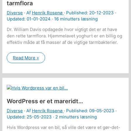
tarmflora
Diverse
· Af
Henrik Rosenø
· Published:
20-12-2023
·
Updated: 01-01-2024 ·
16 minutters læsning
Dr. William Davis opdagede hvor vigtigt det er at have
den rette tarmflora. Hjemmelavet yoghurt er en billig og
effektiv måde at få masser af de vigtige tarmbakterier.
Hvorfor
Read More »
din
tarmflora
er
vigtig
for
dit
helbred
–
og
WordPress er et mareridt…
hvordan
man
får
Diverse
· Af
Henrik Rosenø
· Published:
09-05-2023
·
den
Updated: 25-05-2023 ·
2 minutters læsning
rette
tarmflora
Hvis Wordpress var en bil, så ville det være et gør-det-