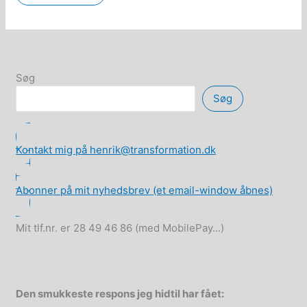
basisindkomst
(borgerløn)
og
solidarisk
arbejdsdeling
er
en
naturlig
Søg
videreudvikling
af
Søg
demokratiske
samfund
Kontakt mig på henrik@transformation.dk
Abonner på mit nyhedsbrev (et email-window åbnes)
Mit tlf.nr. er 28 49 46 86 (med MobilePay...)
Den smukkeste respons jeg hidtil har fået: