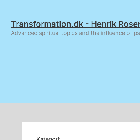
Gå
til
indholdet
Transformation.dk - Henrik Rose
Advanced spiritual topics and the influence of p