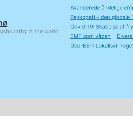
Avancerede åndelige em
Psykopati – den globale ‘
nø
Covid-19: Skabelse af fry
sychopathy in the world
EMF som våben
Divers
Geo-ESP: Lokaliser noget