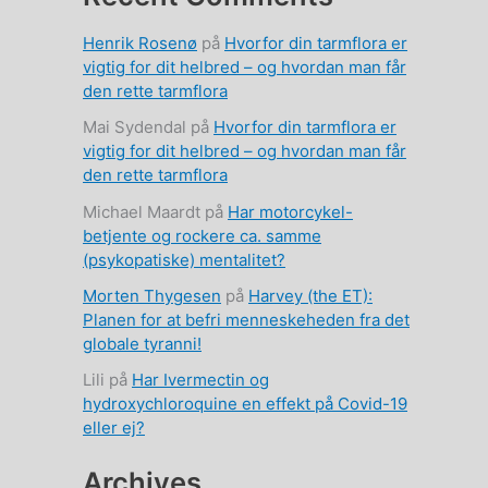
Henrik Rosenø
på
Hvorfor din tarmflora er
vigtig for dit helbred – og hvordan man får
den rette tarmflora
Mai Sydendal
på
Hvorfor din tarmflora er
vigtig for dit helbred – og hvordan man får
den rette tarmflora
Michael Maardt
på
Har motorcykel-
betjente og rockere ca. samme
(psykopatiske) mentalitet?
Morten Thygesen
på
Harvey (the ET):
Planen for at befri menneskeheden fra det
globale tyranni!
Lili
på
Har Ivermectin og
hydroxychloroquine en effekt på Covid-19
eller ej?
Archives