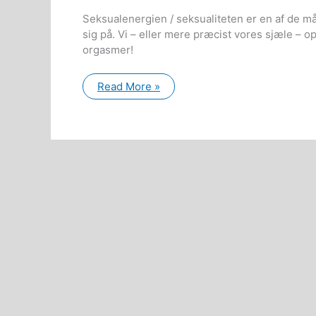
Seksualenergien / seksualiteten er en af de må
sig på. Vi – eller mere præcist vores sjæle –
orgasmer!
Skaberens
Read More »
intentioner
med
seksualenergien
mv.