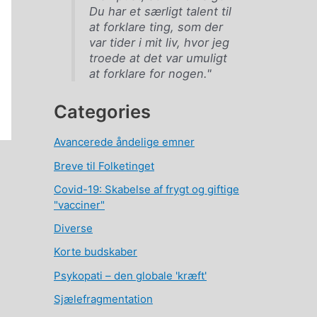
Du har et særligt talent til
at forklare ting, som der
var tider i mit liv, hvor jeg
troede at det var umuligt
at forklare for nogen."
Categories
Avancerede åndelige emner
Breve til Folketinget
Covid-19: Skabelse af frygt og giftige
"vacciner"
Diverse
Korte budskaber
Psykopati – den globale 'kræft'
Sjælefragmentation