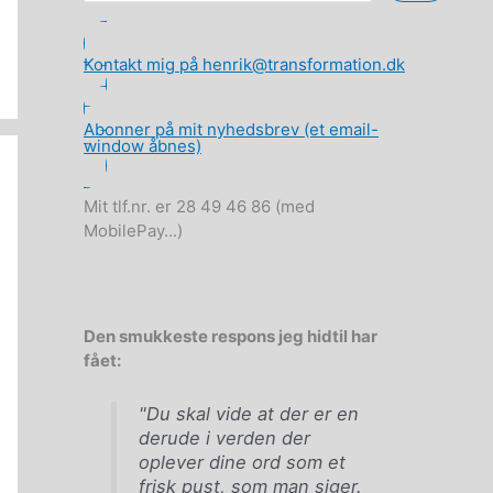
Kontakt mig på henrik@transformation.dk
Abonner på mit nyhedsbrev (et email-
window åbnes)
Mit tlf.nr. er 28 49 46 86 (med
MobilePay...)
Den smukkeste respons jeg hidtil har
fået:
"Du skal vide at der er en
derude i verden der
oplever dine ord som et
frisk pust, som man siger.