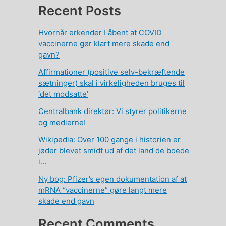
Recent Posts
Hvornår erkender I åbent at COVID
vaccinerne gør klart mere skade end
gavn?
Affirmationer (positive selv-bekræftende
sætninger) skal i virkeligheden bruges til
‘det modsatte’
Centralbank direktør: Vi styrer politikerne
og medierne!
Wikipedia: Over 100 gange i historien er
jøder blevet smidt ud af det land de boede
i…
Ny bog: Pfizer’s egen dokumentation af at
mRNA “vaccinerne” gøre langt mere
skade end gavn
Recent Comments