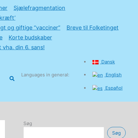
ner
Sjælefragmentation
kræft’
gt og giftige “vacciner”
Breve til Folketinget
e
Korte budskaber
 vha. din 6. sans!
Dansk
Languages in general:
English
Søg
Español
Søg
Søg