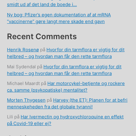
smidt ud af det land de boede i…
Ny bog: Pfizer’s egen dokumentation af at mRNA
“vaccinerne” gøre langt mere skade end gavn
Recent Comments
Henrik Rosenø
på
Hvorfor din tarmflora er vigtig for dit
helbred – og hvordan man får den rette tarmflora
Mai Sydendal
på
Hvorfor din tarmflora er vigtig for dit
helbred – og hvordan man får den rette tarmflora
Michael Maardt
på
Har motorcykel-betjente og rockere
ca. samme (psykopatiske) mentalitet?
Morten Thygesen
på
Harvey (the ET): Planen for at befri
menneskeheden fra det globale tyranni!
Lili
på
Har Ivermectin og hydroxychloroquine en effekt
på Covid-19 eller ej?