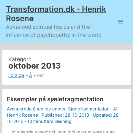
Gå
Transformation.dk - Henrik
til
indholdet
Rosenø
Advanced spiritual topics and the
influence of psychopathy in the world
oktober 2013
Forside
Å
okt
Eksempler på sjælefragmentation
Avancerede åndelige emner
,
Sjælefragmentation
· Af
Henrik Rosenø
· Published:
28-10-2013
· Updated: 28-
10-2013 ·
10 minutters læsning
… et slående eksempel, som indikerer at vores sjæl