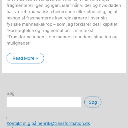
fragmenterer igen og igen, især når vi dør og hvis døden
har været traumatisk, chokerende eller pludselig, og at
mange af fragmenterne kan reinkarnere i hver sin
fysiske menneskekrop – som jeg forklarer det i kapitlet
“Fornægtelse og fragmentation” i min tekst
“Transformationen – om menneskehedens situation og
muligheder”
Eksempler
Read More »
på
sjælefragmentation
Søg
Søg
Kontakt mig på henrik@transformation.dk