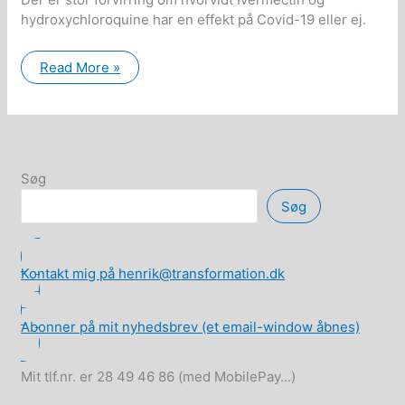
hydroxychloroquine har en effekt på Covid-19 eller ej.
Har
Read More »
Ivermectin
og
hydroxychloroquine
en
effekt
på
Covid-
19
Søg
eller
ej?
Søg
Kontakt mig på henrik@transformation.dk
Abonner på mit nyhedsbrev (et email-window åbnes)
Mit tlf.nr. er 28 49 46 86 (med MobilePay...)