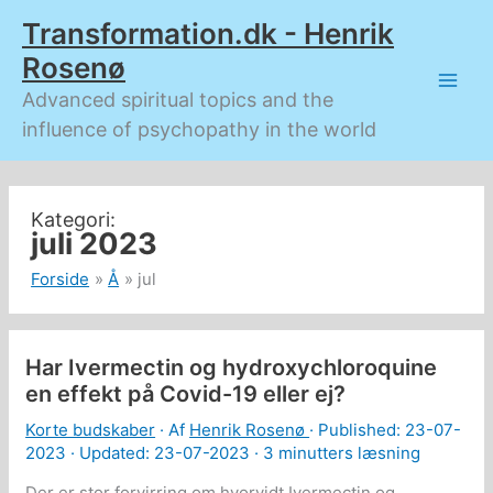
Gå
Transformation.dk - Henrik
til
indholdet
Rosenø
Advanced spiritual topics and the
influence of psychopathy in the world
juli 2023
Forside
Å
jul
Har Ivermectin og hydroxychloroquine
en effekt på Covid-19 eller ej?
Korte budskaber
· Af
Henrik Rosenø
· Published:
23-07-
2023
· Updated: 23-07-2023 ·
3 minutters læsning
Der er stor forvirring om hvorvidt Ivermectin og