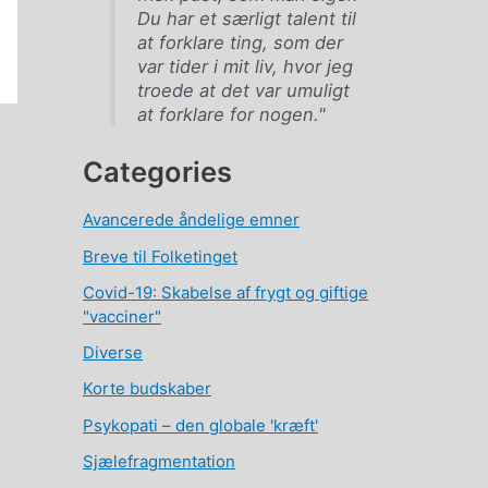
Du har et særligt talent til
at forklare ting, som der
var tider i mit liv, hvor jeg
troede at det var umuligt
at forklare for nogen."
Categories
Avancerede åndelige emner
Breve til Folketinget
Covid-19: Skabelse af frygt og giftige
"vacciner"
Diverse
Korte budskaber
Psykopati – den globale 'kræft'
Sjælefragmentation