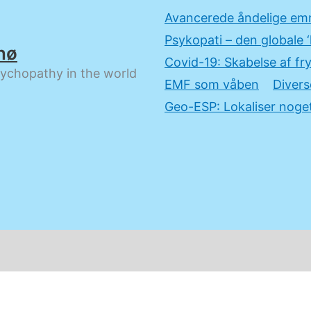
Avancerede åndelige em
Psykopati – den globale ‘
nø
Covid-19: Skabelse af fry
sychopathy in the world
EMF som våben
Divers
Geo-ESP: Lokaliser noget