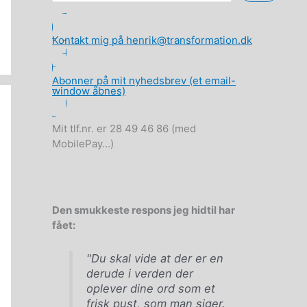
Kontakt mig på henrik@transformation.dk
Abonner på mit nyhedsbrev (et email-
window åbnes)
Mit tlf.nr. er 28 49 46 86 (med
MobilePay...)
Den smukkeste respons jeg hidtil har
fået:
"Du skal vide at der er en
derude i verden der
oplever dine ord som et
frisk pust, som man siger.