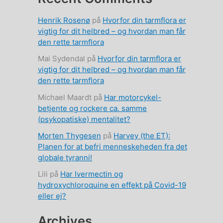
Henrik Rosenø
på
Hvorfor din tarmflora er
vigtig for dit helbred – og hvordan man får
den rette tarmflora
Mai Sydendal
på
Hvorfor din tarmflora er
vigtig for dit helbred – og hvordan man får
den rette tarmflora
Michael Maardt
på
Har motorcykel-
betjente og rockere ca. samme
(psykopatiske) mentalitet?
Morten Thygesen
på
Harvey (the ET):
Planen for at befri menneskeheden fra det
globale tyranni!
Lili
på
Har Ivermectin og
hydroxychloroquine en effekt på Covid-19
eller ej?
Archives