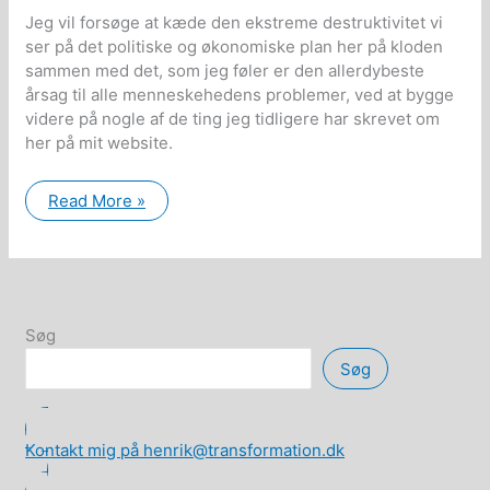
Jeg vil forsøge at kæde den ekstreme destruktivitet vi
ser på det politiske og økonomiske plan her på kloden
sammen med det, som jeg føler er den allerdybeste
årsag til alle menneskehedens problemer, ved at bygge
videre på nogle af de ting jeg tidligere har skrevet om
her på mit website.
Årsagen
Read More »
til
menneskehedens
problemer
–
den
korte
version
Søg
Søg
Kontakt mig på henrik@transformation.dk