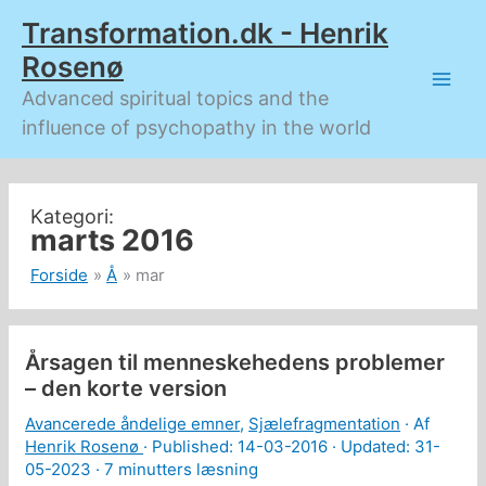
Gå
Transformation.dk - Henrik
til
indholdet
Rosenø
Advanced spiritual topics and the
influence of psychopathy in the world
marts 2016
Forside
Å
mar
Årsagen til menneskehedens problemer
– den korte version
Avancerede åndelige emner
,
Sjælefragmentation
· Af
Henrik Rosenø
· Published:
14-03-2016
· Updated: 31-
05-2023 ·
7 minutters læsning