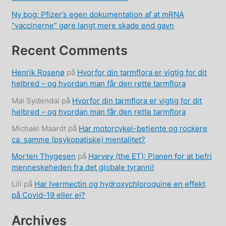
Ny bog: Pfizer’s egen dokumentation af at mRNA
“vaccinerne” gøre langt mere skade end gavn
Recent Comments
Henrik Rosenø
på
Hvorfor din tarmflora er vigtig for dit
helbred – og hvordan man får den rette tarmflora
Mai Sydendal
på
Hvorfor din tarmflora er vigtig for dit
helbred – og hvordan man får den rette tarmflora
Michael Maardt
på
Har motorcykel-betjente og rockere
ca. samme (psykopatiske) mentalitet?
Morten Thygesen
på
Harvey (the ET): Planen for at befri
menneskeheden fra det globale tyranni!
Lili
på
Har Ivermectin og hydroxychloroquine en effekt
på Covid-19 eller ej?
Archives