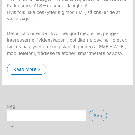
Parkinson’s, ALS – og underdanighed!
Hvis folk ikke beskytter sig mod EMF, så ønsker de at
være syge…”
Det er chokerende i hvor høj grad medierne, penge-
interesserne, “videnskaben”, politikerne osv. har løjet og
ført os bag lyset omkring skadeligheden af EMF – Wi-Fi,
mobiltelefoni, trådløse telefoner, smartmeters osv.osv.
Dr.
Read More »
Klinghardt
om
Wi-
Fi
og
EMF:
Søg
Søg