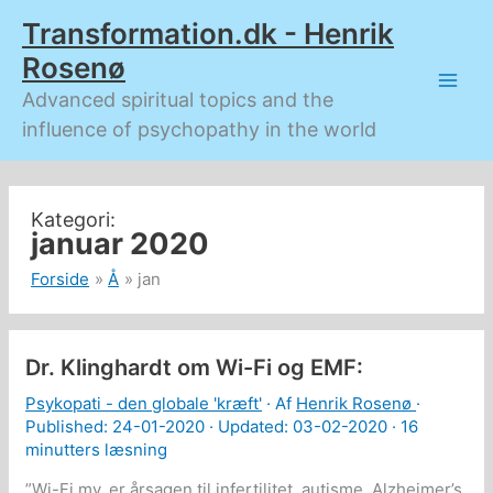
Gå
Transformation.dk - Henrik
til
indholdet
Rosenø
Advanced spiritual topics and the
influence of psychopathy in the world
januar 2020
Forside
Å
jan
Dr. Klinghardt om Wi-Fi og EMF:
Psykopati - den globale 'kræft'
· Af
Henrik Rosenø
·
Published:
24-01-2020
· Updated: 03-02-2020 ·
16
minutters læsning
”Wi-Fi mv. er årsagen til infertilitet, autisme, Alzheimer’s,