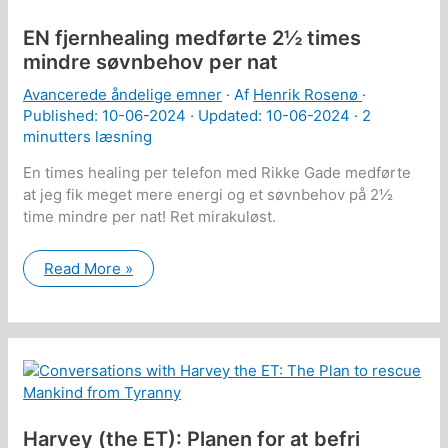
bruges
til
EN fjernhealing medførte 2½ times
‘det
modsatte’
mindre søvnbehov per nat
Avancerede åndelige emner
· Af
Henrik Rosenø
·
Published:
10-06-2024
· Updated: 10-06-2024 ·
2
minutters læsning
En times healing per telefon med Rikke Gade medførte
at jeg fik meget mere energi og et søvnbehov på 2½
time mindre per nat! Ret mirakuløst.
EN
Read More »
fjernhealing
medførte
2½
times
mindre
søvnbehov
per
nat
Harvey (the ET): Planen for at befri