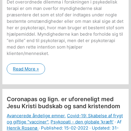
Det overordnede dilemma i forskningen i psykedelisk
terapi er om man overfor myndighederne skal
præsentere det som et stof der indtages under nogle
bestemte omstændigheder eller om man skal sige at det
her er psykoterapi, hvor man bruger et bestemt stof som
hjælpemiddel. Myndighederne kan bedre forholde sig til
“en pille” end til psykoterapi, men det er psykoterapi
med den rette intention som hjælper
klienten/mennesket.
Dilemmaet
Read More »
i
forskningen
i
psykedelisk
terapi
Coronapas og lign. er uforeneligt med
Jesu Kristi budskab og sand kristendom
Avancerede åndelige emner
,
Covid-19: Skabelse af frygt
og giftige "vacciner"
,
Psykopati - den globale 'kræft'
· Af
Henrik Rosenø
· Published:
15-02-2022
· Updated: 31-