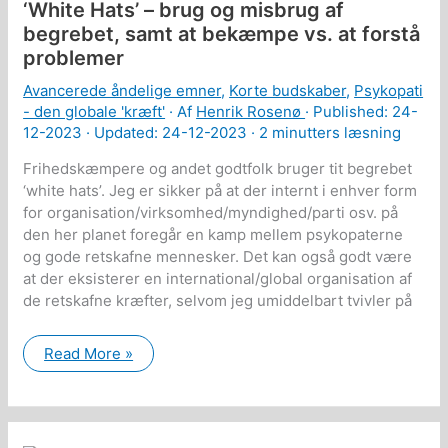
‘White Hats’ – brug og misbrug af
begrebet, samt at bekæmpe vs. at forstå
problemer
Avancerede åndelige emner
,
Korte budskaber
,
Psykopati
- den globale 'kræft'
· Af
Henrik Rosenø
· Published:
24-
12-2023
· Updated: 24-12-2023 ·
2 minutters læsning
Frihedskæmpere og andet godtfolk bruger tit begrebet
‘white hats’. Jeg er sikker på at der internt i enhver form
for organisation/virksomhed/myndighed/parti osv. på
den her planet foregår en kamp mellem psykopaterne
og gode retskafne mennesker. Det kan også godt være
at der eksisterer en international/global organisation af
de retskafne kræfter, selvom jeg umiddelbart tvivler på
‘White
Read More »
Hats’
–
brug
og
misbrug
af