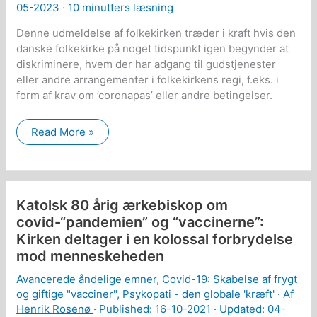
05-2023 ·
10 minutters læsning
Denne udmeldelse af folkekirken træder i kraft hvis den
danske folkekirke på noget tidspunkt igen begynder at
diskriminere, hvem der har adgang til gudstjenester
eller andre arrangementer i folkekirkens regi, f.eks. i
form af krav om ’coronapas’ eller andre betingelser.
Coronapas
Read More »
og
lign.
er
uforeneligt
med
Jesu
Katolsk 80 årig ærkebiskop om
Kristi
budskab
covid-“pandemien” og “vaccinerne”:
og
Kirken deltager i en kolossal forbrydelse
sand
kristendom
mod menneskeheden
Avancerede åndelige emner
,
Covid-19: Skabelse af frygt
og giftige "vacciner"
,
Psykopati - den globale 'kræft'
· Af
Henrik Rosenø
· Published:
16-10-2021
· Updated: 04-