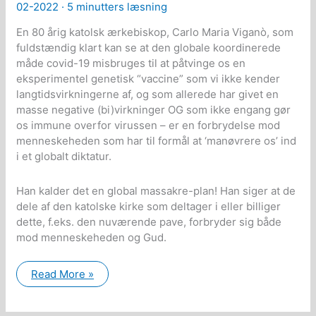
02-2022 ·
5 minutters læsning
En 80 årig katolsk ærkebiskop, Carlo Maria Viganò, som
fuldstændig klart kan se at den globale koordinerede
måde covid-19 misbruges til at påtvinge os en
eksperimentel genetisk “vaccine” som vi ikke kender
langtidsvirkningerne af, og som allerede har givet en
masse negative (bi)virkninger OG som ikke engang gør
os immune overfor virussen – er en forbrydelse mod
menneskeheden som har til formål at ‘manøvrere os’ ind
i et globalt diktatur.
Han kalder det en global massakre-plan! Han siger at de
dele af den katolske kirke som deltager i eller billiger
dette, f.eks. den nuværende pave, forbryder sig både
mod menneskeheden og Gud.
Katolsk
Read More »
80
årig
ærkebiskop
om