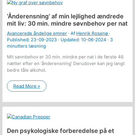
begrebet,
samt
at
‘Ånderensning’ af min lejlighed ændrede
bekæmpe
vs.
mit liv: 30 min. mindre søvnbehov per nat
at
forstå
Avancerede åndelige emner
· Af
Henrik Rosenø
·
problemer
Published:
23-09-2023
· Updated: 10-06-2024 ·
3
minutters læsning
Mit søvnbehov er 30 min. mindre per nat i de første 46
nætter efter en ‘ånderensning’ Derudover kan jeg langt
bedre tåle alkohol.
‘Ånderensning’
Read More »
af
min
lejlighed
ændrede
mit
liv:
30
min.
mindre
Den psykologiske forberedelse på et
søvnbehov