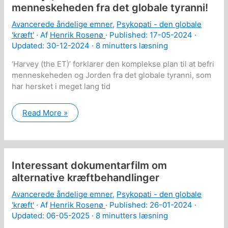
menneskeheden fra det globale tyranni!
Avancerede åndelige emner
,
Psykopati - den globale
'kræft'
· Af
Henrik Rosenø
· Published:
17-05-2024
·
Updated: 30-12-2024 ·
8 minutters læsning
‘Harvey (the ET)’ forklarer den komplekse plan til at befri
menneskeheden og Jorden fra det globale tyranni, som
har hersket i meget lang tid
Harvey
Read More »
(the
ET):
Planen
for
at
befri
Interessant dokumentarfilm om
menneskeheden
fra
alternative kræftbehandlinger
det
globale
Avancerede åndelige emner
,
Psykopati - den globale
tyranni!
'kræft'
· Af
Henrik Rosenø
· Published:
26-01-2024
·
Updated: 06-05-2025 ·
8 minutters læsning