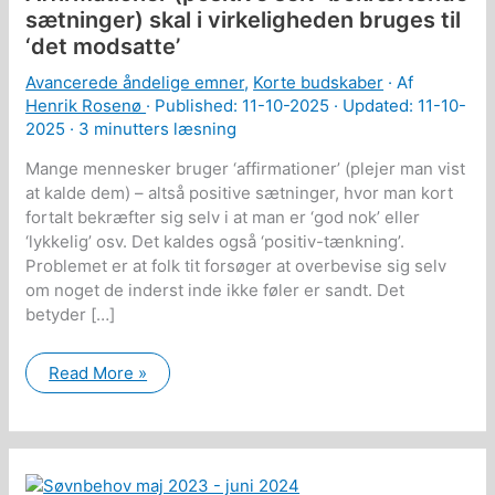
sætninger) skal i virkeligheden bruges til
‘det modsatte’
Avancerede åndelige emner
,
Korte budskaber
· Af
Henrik Rosenø
· Published:
11-10-2025
· Updated: 11-10-
2025 ·
3 minutters læsning
Mange mennesker bruger ‘affirmationer’ (plejer man vist
at kalde dem) – altså positive sætninger, hvor man kort
fortalt bekræfter sig selv i at man er ‘god nok’ eller
‘lykkelig’ osv. Det kaldes også ‘positiv-tænkning’.
Problemet er at folk tit forsøger at overbevise sig selv
om noget de inderst inde ikke føler er sandt. Det
betyder […]
Affirmationer
Read More »
(positive
selv-
bekræftende
sætninger)
skal
i
virkeligheden