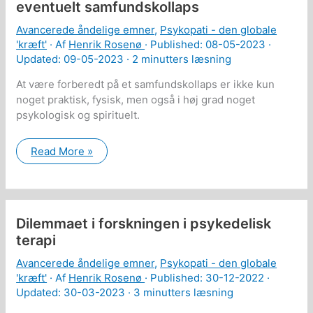
per
eventuelt samfundskollaps
nat
Avancerede åndelige emner
,
Psykopati - den globale
'kræft'
· Af
Henrik Rosenø
· Published:
08-05-2023
·
Updated: 09-05-2023 ·
2 minutters læsning
At være forberedt på et samfundskollaps er ikke kun
noget praktisk, fysisk, men også i høj grad noget
psykologisk og spirituelt.
Den
Read More »
psykologiske
forberedelse
på
et
eventuelt
samfundskollaps
Dilemmaet i forskningen i psykedelisk
terapi
Avancerede åndelige emner
,
Psykopati - den globale
'kræft'
· Af
Henrik Rosenø
· Published:
30-12-2022
·
Updated: 30-03-2023 ·
3 minutters læsning