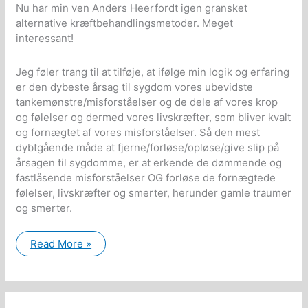
Nu har min ven Anders Heerfordt igen gransket
alternative kræftbehandlingsmetoder. Meget
interessant!
Jeg føler trang til at tilføje, at ifølge min logik og erfaring
er den dybeste årsag til sygdom vores ubevidste
tankemønstre/misforståelser og de dele af vores krop
og følelser og dermed vores livskræfter, som bliver kvalt
og fornægtet af vores misforståelser. Så den mest
dybtgående måde at fjerne/forløse/opløse/give slip på
årsagen til sygdomme, er at erkende de dømmende og
fastlåsende misforståelser OG forløse de fornægtede
følelser, livskræfter og smerter, herunder gamle traumer
og smerter.
Interessant
Read More »
dokumentarfilm
om
alternative
kræftbehandlinger