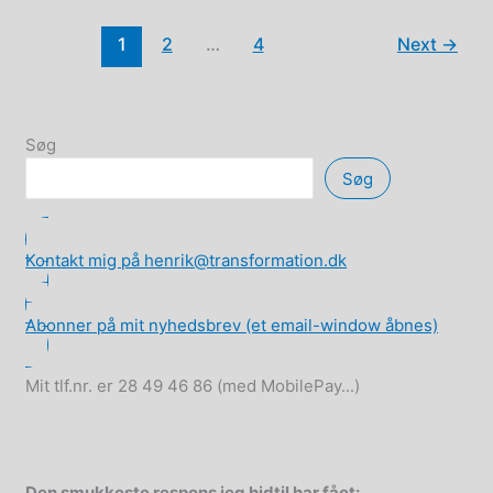
covid-“pandemien”
og
1
2
…
4
Next
→
“vaccinerne”:
Kirken
deltager
i
en
kolossal
Søg
forbrydelse
mod
Søg
menneskeheden
Kontakt mig på henrik@transformation.dk
Abonner på mit nyhedsbrev (et email-window åbnes)
Mit tlf.nr. er 28 49 46 86 (med MobilePay...)
Den smukkeste respons jeg hidtil har fået: