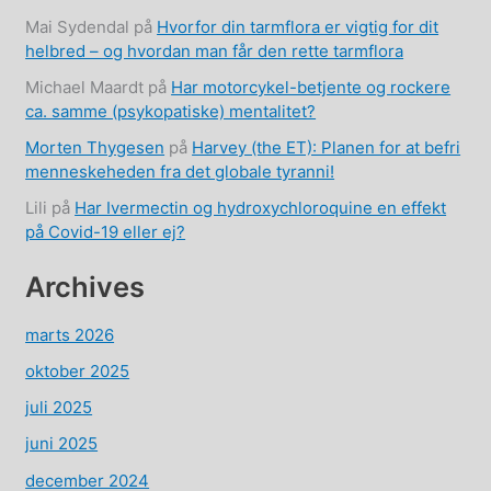
Mai Sydendal
på
Hvorfor din tarmflora er vigtig for dit
helbred – og hvordan man får den rette tarmflora
Michael Maardt
på
Har motorcykel-betjente og rockere
ca. samme (psykopatiske) mentalitet?
Morten Thygesen
på
Harvey (the ET): Planen for at befri
menneskeheden fra det globale tyranni!
Lili
på
Har Ivermectin og hydroxychloroquine en effekt
på Covid-19 eller ej?
Archives
marts 2026
oktober 2025
juli 2025
juni 2025
december 2024