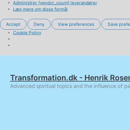
Administrer {vendor_count} leverandører
Læs mere om disse formål
Accept
Deny
View preferences
Save pref
Cookie Policy
Gå
til
indholdet
Transformation.dk - Henrik Rose
Advanced spiritual topics and the influence of p