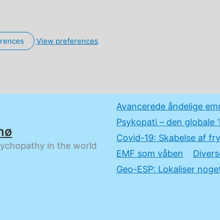
erences
View preferences
Avancerede åndelige em
Psykopati – den globale ‘
nø
Covid-19: Skabelse af fry
sychopathy in the world
EMF som våben
Divers
Geo-ESP: Lokaliser noget