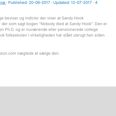
enø
· Published:
20-06-2017
· Updated: 12-07-2017 ·
4
ge beviser og indicier der viser at Sandy Hook
r der som sagt bogen “Nobody died at Sandy Hook”. Den er
r en Ph.D. og er nuværende eller pensionerede college
ook folkeskolen i virkeligheden har stået ubrugt hen siden
mazon.com nægtede at sælge den.