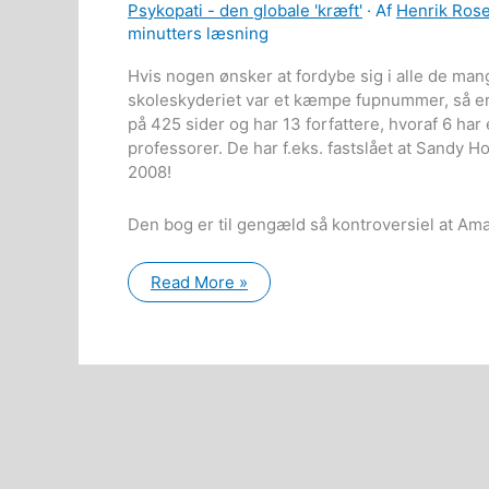
Psykopati - den globale 'kræft'
· Af
Henrik Ros
minutters læsning
Hvis nogen ønsker at fordybe sig i alle de man
skoleskyderiet var et kæmpe fupnummer, så e
på 425 sider og har 13 forfattere, hvoraf 6 ha
professorer. De har f.eks. fastslået at Sandy H
2008!
Den bog er til gengæld så kontroversiel at A
Beviser
Read More »
for
at
Sandy
Hook
skoleskyderiet
var
et
fupnummer