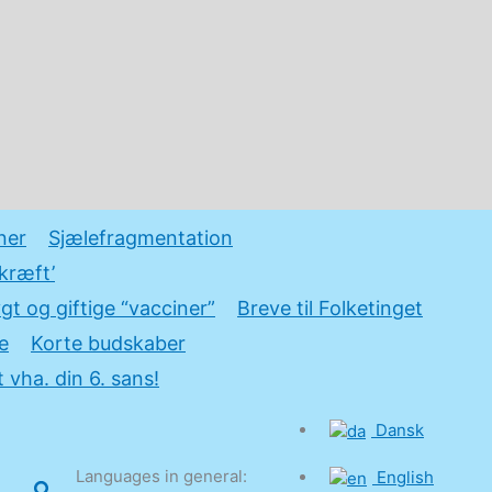
ner
Sjælefragmentation
kræft’
gt og giftige “vacciner”
Breve til Folketinget
e
Korte budskaber
 vha. din 6. sans!
Dansk
Languages in general:
English
Søg