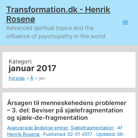
Gå
Transformation.dk - Henrik
til
indholdet
Rosenø
Advanced spiritual topics and the
influence of psychopathy in the world
januar 2017
Forside
Å
jan
Årsagen til menneskehedens problemer
– 3. del: Beviser på sjælefragmentation
og sjæle-de-fragmentation
Avancerede åndelige emner
,
Sjælefragmentation
· Af
Henrik Rosenø
· Published:
02-01-2017
· Updated: 08-