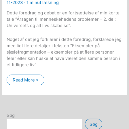
11-2023 ·
1 minut læsning
Dette foredrag og debat er en fortsættelse af min korte
tale “Årsagen til menneskehedens problemer – 2. del:
Universets og alt livs skabelse”.
Noget af det jeg forklarer i dette foredrag, forklarede jeg
med lidt flere detaljer i teksten “Eksempler på
sjælefragmentation – eksempler på at flere personer
føler eller kan huske at have været den samme person i
et tidligere liv”.
Årsagen
Read More »
til
menneskehedens
problemer
–
3.
del:
Beviser
på
Søg
sjælefragmentation
og
Søg
sjæle-