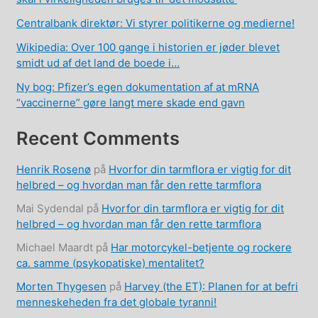
Centralbank direktør: Vi styrer politikerne og medierne!
Wikipedia: Over 100 gange i historien er jøder blevet
smidt ud af det land de boede i…
Ny bog: Pfizer’s egen dokumentation af at mRNA
“vaccinerne” gøre langt mere skade end gavn
Recent Comments
Henrik Rosenø
på
Hvorfor din tarmflora er vigtig for dit
helbred – og hvordan man får den rette tarmflora
Mai Sydendal
på
Hvorfor din tarmflora er vigtig for dit
helbred – og hvordan man får den rette tarmflora
Michael Maardt
på
Har motorcykel-betjente og rockere
ca. samme (psykopatiske) mentalitet?
Morten Thygesen
på
Harvey (the ET): Planen for at befri
menneskeheden fra det globale tyranni!