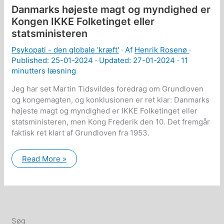
Danmarks højeste magt og myndighed er
Kongen IKKE Folketinget eller
statsministeren
Psykopati - den globale 'kræft'
· Af
Henrik Rosenø
·
Published:
25-01-2024
· Updated: 27-01-2024 ·
11
minutters læsning
Jeg har set Martin Tidsvildes foredrag om Grundloven
og kongemagten, og konklusionen er ret klar: Danmarks
højeste magt og myndighed er IKKE Folketinget eller
statsministeren, men Kong Frederik den 10. Det fremgår
faktisk ret klart af Grundloven fra 1953.
Danmarks
Read More »
højeste
magt
og
myndighed
er
Kongen
IKKE
Folketinget
Søg