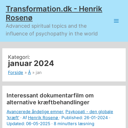
Gå
Transformation.dk - Henrik
til
indholdet
Rosenø
Advanced spiritual topics and the
influence of psychopathy in the world
januar 2024
Forside
Å
jan
Interessant dokumentarfilm om
alternative kræftbehandlinger
Avancerede åndelige emner
,
Psykopati - den globale
'kræft'
· Af
Henrik Rosenø
· Published:
26-01-2024
·
Updated: 06-05-2025 ·
8 minutters læsning