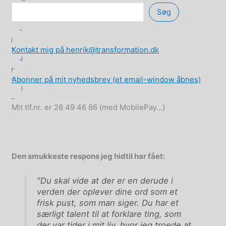
eller
statsministeren
Søg
Kontakt mig på henrik@transformation.dk
Abonner på mit nyhedsbrev (et email-window åbnes)
Mit tlf.nr. er 28 49 46 86 (med MobilePay...)
Den smukkeste respons jeg hidtil har fået:
"Du skal vide at der er en derude i
verden der oplever dine ord som et
frisk pust, som man siger. Du har et
særligt talent til at forklare ting, som
der var tider i mit liv, hvor jeg troede at