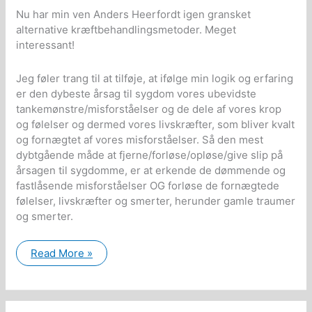
Nu har min ven Anders Heerfordt igen gransket
alternative kræftbehandlingsmetoder. Meget
interessant!
Jeg føler trang til at tilføje, at ifølge min logik og erfaring
er den dybeste årsag til sygdom vores ubevidste
tankemønstre/misforståelser og de dele af vores krop
og følelser og dermed vores livskræfter, som bliver kvalt
og fornægtet af vores misforståelser. Så den mest
dybtgående måde at fjerne/forløse/opløse/give slip på
årsagen til sygdomme, er at erkende de dømmende og
fastlåsende misforståelser OG forløse de fornægtede
følelser, livskræfter og smerter, herunder gamle traumer
og smerter.
Interessant
Read More »
dokumentarfilm
om
alternative
kræftbehandlinger