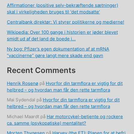
Affirmationer (positive selv-bekræftende sætninger)
skal i virkeligheden bruges til ‘det modsatte’
Centralbank direktør: Vi styrer politikerne og medierne!
Wikipedia: Over 100 gange i historien er jøder blevet
smidt ud af det land de boede i…
Ny bog: Pfizer’s egen dokumentation af at mRNA
“vaccinerne” gøre langt mere skade end gavn
Recent Comments
Henrik Rosenø
på
Hvorfor din tarmflora er vigtig for dit
helbred – og hvordan man får den rette tarmflora
Mai Sydendal
på
Hvorfor din tarmflora er vigtig for dit
helbred – og hvordan man får den rette tarmflora
Michael Maardt
på
Har motorcykel-betjente og rockere
ca. samme (psykopatiske) mentalitet?
Morten Thygesen
på
Harvey (the ET): Planen for at befri