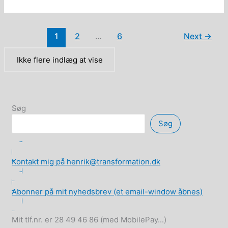
systematisk
forgifter
klodens
atmosfære
næsten
1
2
…
6
Next
→
uden
at
nogen
Ikke flere indlæg at vise
opdager
det
Søg
Søg
Kontakt mig på henrik@transformation.dk
Abonner på mit nyhedsbrev (et email-window åbnes)
Mit tlf.nr. er 28 49 46 86 (med MobilePay...)