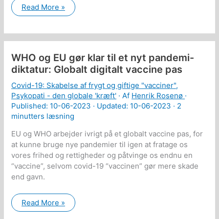
Har
Read More »
motorcykel-
betjente
og
rockere
ca.
samme
WHO og EU gør klar til et nyt pandemi-
(psykopatiske)
mentalitet?
diktatur: Globalt digitalt vaccine pas
Covid-19: Skabelse af frygt og giftige "vacciner"
,
Psykopati - den globale 'kræft'
· Af
Henrik Rosenø
·
Published:
10-06-2023
· Updated: 10-06-2023 ·
2
minutters læsning
EU og WHO arbejder ivrigt på et globalt vaccine pas, for
at kunne bruge nye pandemier til igen at fratage os
vores frihed og rettigheder og påtvinge os endnu en
“vaccine”, selvom covid-19 “vaccinen” gør mere skade
end gavn.
WHO
Read More »
og
EU