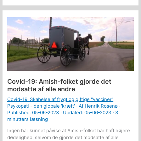
år
før
sin
død:
Vaccinerne
indeholder
vira
som
frigøres
af
specifikke
5G
frekvenser
Covid-19: Amish-folket gjorde det
modsatte af alle andre
Covid-19: Skabelse af frygt og giftige "vacciner"
,
Psykopati - den globale 'kræft'
· Af
Henrik Rosenø
·
Published:
05-06-2023
· Updated: 05-06-2023 ·
3
minutters læsning
Ingen har kunnet påvise at Amish-folket har haft højere
dødelighed, selvom de gjorde det modsatte af alle