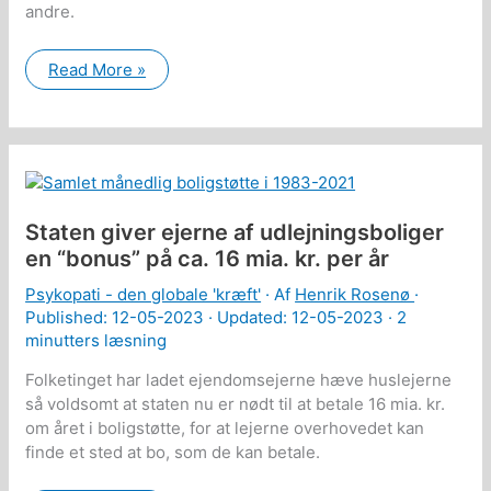
andre.
Covid-
Read More »
19:
Amish-
folket
gjorde
det
modsatte
af
alle
andre
Staten giver ejerne af udlejningsboliger
en “bonus” på ca. 16 mia. kr. per år
Psykopati - den globale 'kræft'
· Af
Henrik Rosenø
·
Published:
12-05-2023
· Updated: 12-05-2023 ·
2
minutters læsning
Folketinget har ladet ejendomsejerne hæve huslejerne
så voldsomt at staten nu er nødt til at betale 16 mia. kr.
om året i boligstøtte, for at lejerne overhovedet kan
finde et sted at bo, som de kan betale.