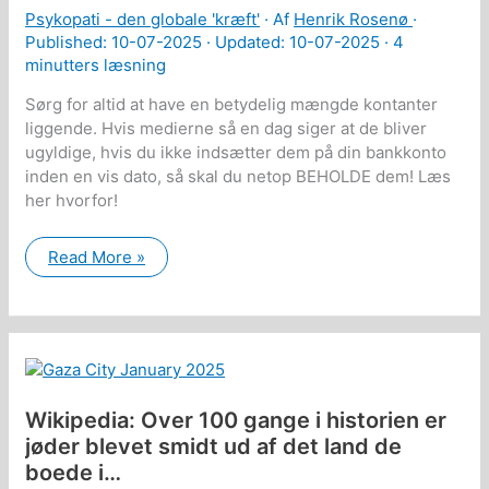
Psykopati - den globale 'kræft'
· Af
Henrik Rosenø
·
Published:
10-07-2025
· Updated: 10-07-2025 ·
4
minutters læsning
Sørg for altid at have en betydelig mængde kontanter
liggende. Hvis medierne så en dag siger at de bliver
ugyldige, hvis du ikke indsætter dem på din bankkonto
inden en vis dato, så skal du netop BEHOLDE dem! Læs
her hvorfor!
Centralbank
Read More »
direktør:
Vi
styrer
politikerne
og
medierne!
Wikipedia: Over 100 gange i historien er
jøder blevet smidt ud af det land de
boede i…