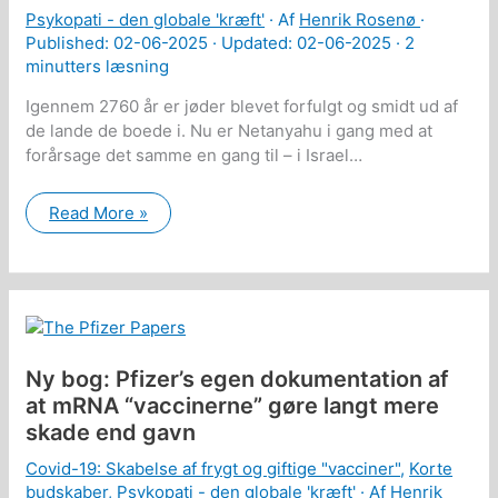
Psykopati - den globale 'kræft'
· Af
Henrik Rosenø
·
Published:
02-06-2025
· Updated: 02-06-2025 ·
2
minutters læsning
Igennem 2760 år er jøder blevet forfulgt og smidt ud af
de lande de boede i. Nu er Netanyahu i gang med at
forårsage det samme en gang til – i Israel…
Wikipedia:
Read More »
Over
100
gange
i
historien
er
jøder
blevet
smidt
Ny bog: Pfizer’s egen dokumentation af
ud
af
at mRNA “vaccinerne” gøre langt mere
det
land
skade end gavn
de
boede
Covid-19: Skabelse af frygt og giftige "vacciner"
,
Korte
i…
budskaber
,
Psykopati - den globale 'kræft'
· Af
Henrik