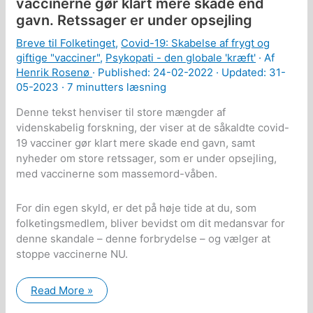
vaccinerne gør klart mere skade end
ikke
er
gavn. Retssager er under opsejling
muligt
at
Breve til Folketinget
,
Covid-19: Skabelse af frygt og
give
informeret
giftige "vacciner"
,
Psykopati - den globale 'kræft'
· Af
samtykke!
Henrik Rosenø
· Published:
24-02-2022
· Updated: 31-
05-2023 ·
7 minutters læsning
Denne tekst henviser til store mængder af
videnskabelig forskning, der viser at de såkaldte covid-
19 vacciner gør klart mere skade end gavn, samt
nyheder om store retssager, som er under opsejling,
med vaccinerne som massemord-våben.
For din egen skyld, er det på høje tide at du, som
folketingsmedlem, bliver bevidst om dit medansvar for
denne skandale – denne forbrydelse – og vælger at
stoppe vaccinerne NU.
Ansvarsforkyndelse:
Read More »
Store
mængder