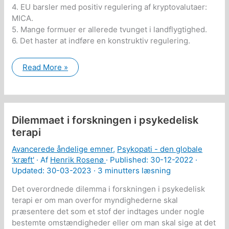
4. EU barsler med positiv regulering af kryptovalutaer:
MICA.
5. Mange formuer er allerede tvunget i landflygtighed.
6. Det haster at indføre en konstruktiv regulering.
Brev
Read More »
til
Folketingets
Skatteudvalg:
Destruktive
skatteregler
for
Dilemmaet i forskningen i psykedelisk
kryptovalutaer
terapi
Avancerede åndelige emner
,
Psykopati - den globale
'kræft'
· Af
Henrik Rosenø
· Published:
30-12-2022
·
Updated: 30-03-2023 ·
3 minutters læsning
Det overordnede dilemma i forskningen i psykedelisk
terapi er om man overfor myndighederne skal
præsentere det som et stof der indtages under nogle
bestemte omstændigheder eller om man skal sige at det