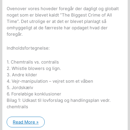
Ovenover vores hoveder foregår der dagligt og globalt
noget som er blevet kaldt ”The Biggest Crime of All
Time”. Det utrolige er at det er blevet planlagt så
omhyggeligt at de færreste har opdaget hvad der
foregår.
Indholdsfortegnelse:
1. Chemtrails vs. contrails
2. Whistle blowers og lign.
3. Andre kilder
4. Vejr-manipulation – vejret som et våben
5. Jordskælv
6. Foreløbige konklusioner
Bilag 1: Udkast til lovforslag og handlingsplan vedr.
chemtrails
Hvordan
Read More »
man