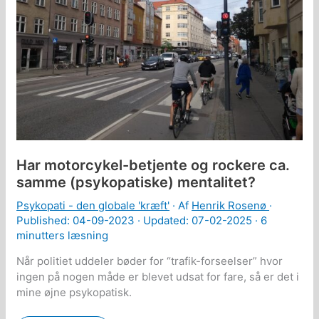
problemer
Har motorcykel-betjente og rockere ca.
samme (psykopatiske) mentalitet?
Psykopati - den globale 'kræft'
· Af
Henrik Rosenø
·
Published:
04-09-2023
· Updated: 07-02-2025 ·
6
minutters læsning
Når politiet uddeler bøder for “trafik-forseelser” hvor
ingen på nogen måde er blevet udsat for fare, så er det i
mine øjne psykopatisk.