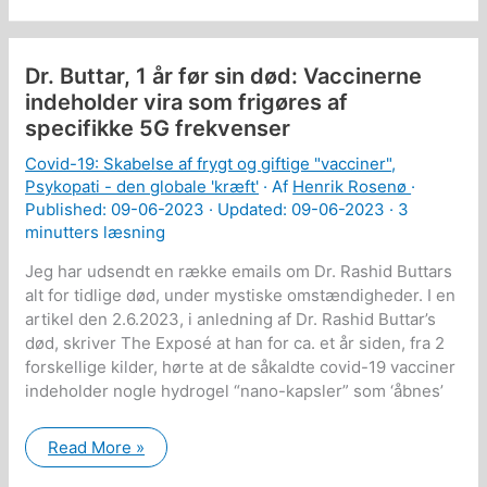
gør
klar
til
et
Dr. Buttar, 1 år før sin død: Vaccinerne
nyt
pandemi-
indeholder vira som frigøres af
diktatur:
specifikke 5G frekvenser
Globalt
digitalt
vaccine
Covid-19: Skabelse af frygt og giftige "vacciner"
,
pas
Psykopati - den globale 'kræft'
· Af
Henrik Rosenø
·
Published:
09-06-2023
· Updated: 09-06-2023 ·
3
minutters læsning
Jeg har udsendt en række emails om Dr. Rashid Buttars
alt for tidlige død, under mystiske omstændigheder. I en
artikel den 2.6.2023, i anledning af Dr. Rashid Buttar’s
død, skriver The Exposé at han for ca. et år siden, fra 2
forskellige kilder, hørte at de såkaldte covid-19 vacciner
indeholder nogle hydrogel “nano-kapsler” som ‘åbnes’
Dr.
Read More »
Buttar,
1