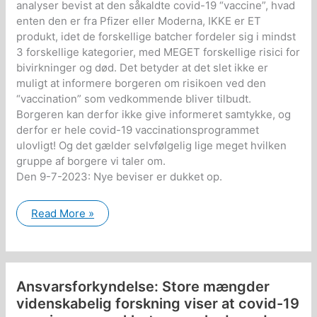
analyser bevist at den såkaldte covid-19 “vaccine”, hvad
enten den er fra Pfizer eller Moderna, IKKE er ET
produkt, idet de forskellige batcher fordeler sig i mindst
3 forskellige kategorier, med MEGET forskellige risici for
bivirkninger og død. Det betyder at det slet ikke er
muligt at informere borgeren om risikoen ved den
“vaccination” som vedkommende bliver tilbudt.
Borgeren kan derfor ikke give informeret samtykke, og
derfor er hele covid-19 vaccinationsprogrammet
ulovligt! Og det gælder selvfølgelig lige meget hvilken
gruppe af borgere vi taler om.
Den 9-7-2023: Nye beviser er dukket op.
Ansvarsforkyndelse:
Read More »
Alle
covid-
19
vaccinationer
er
ulovlige
Ansvarsforkyndelse: Store mængder
da
det
videnskabelig forskning viser at covid-19
slet