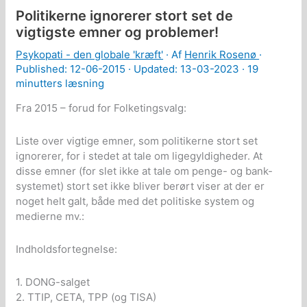
Jesu
Politikerne ignorerer stort set de
Kristi
budskab
vigtigste emner og problemer!
og
sand
Psykopati - den globale 'kræft'
· Af
Henrik Rosenø
·
kristendom
Published:
12-06-2015
· Updated: 13-03-2023 ·
19
minutters læsning
Fra 2015 – forud for Folketingsvalg:
Liste over vigtige emner, som politikerne stort set
ignorerer, for i stedet at tale om ligegyldigheder. At
disse emner (for slet ikke at tale om penge- og bank-
systemet) stort set ikke bliver berørt viser at der er
noget helt galt, både med det politiske system og
medierne mv.:
Indholdsfortegnelse:
1. DONG-salget
2. TTIP, CETA, TPP (og TISA)