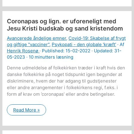
videnskabelig
forskning
viser
at
Coronapas og lign. er uforeneligt med
covid-
19
Jesu Kristi budskab og sand kristendom
vaccinerne
gør
Avancerede åndelige emner
,
Covid-19: Skabelse af frygt
klart
mere
og giftige "vacciner"
,
Psykopati - den globale 'kræft'
· Af
skade
Henrik Rosenø
· Published:
15-02-2022
· Updated: 31-
end
05-2023 ·
10 minutters læsning
gavn.
Retssager
er
Denne udmeldelse af folkekirken træder i kraft hvis den
under
danske folkekirke på noget tidspunkt igen begynder at
opsejling
diskriminere, hvem der har adgang til gudstjenester
eller andre arrangementer i folkekirkens regi, f.eks. i
form af krav om ’coronapas’ eller andre betingelser.
Coronapas
Read More »
og
lign.
er
uforeneligt
med