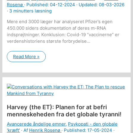
Rosenø
· Published:
04-12-2024
· Updated: 08-03-2026
·
3 minutters læsning
Mere end 3000 læger har analyseret Pfizer’s egen
450.000 siders dokumentation af deres m-RNA
indsprøjtninger. Konklusion: Covid-19 “vaccinerne” er
verdenshistoriens største forbrydelse…
Ny
Read More »
bog:
Pfizer’s
egen
dokumentation
af
at
mRNA
“vaccinerne”
gøre
langt
mere
Harvey (the ET): Planen for at befri
skade
menneskeheden fra det globale tyranni!
end
gavn
Avancerede åndelige emner
,
Psykopati - den globale
'kræft'
· Af
Henrik Rosenø
· Published:
17-05-2024
·