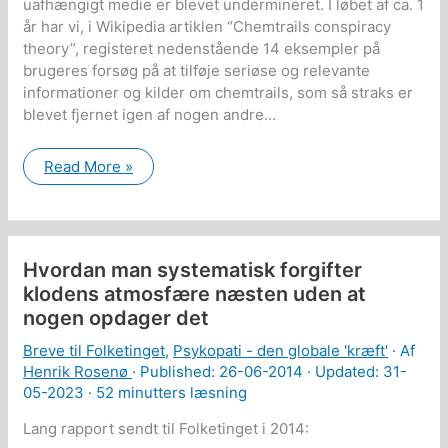
uafhængigt medie er blevet undermineret. I løbet af ca. 1
år har vi, i Wikipedia artiklen “Chemtrails conspiracy
theory”, registeret nedenstående 14 eksempler på
brugeres forsøg på at tilføje seriøse og relevante
informationer og kilder om chemtrails, som så straks er
blevet fjernet igen af nogen andre…
Manipulation
Read More »
af
Wikipedia
skjuler
alvorlig
forbrydelse
Hvordan man systematisk forgifter
klodens atmosfære næsten uden at
nogen opdager det
Breve til Folketinget
,
Psykopati - den globale 'kræft'
· Af
Henrik Rosenø
· Published:
26-06-2014
· Updated: 31-
05-2023 ·
52 minutters læsning
Lang rapport sendt til Folketinget i 2014: