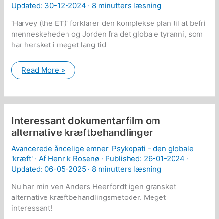
Updated: 30-12-2024 ·
8 minutters læsning
‘Harvey (the ET)’ forklarer den komplekse plan til at befri
menneskeheden og Jorden fra det globale tyranni, som
har hersket i meget lang tid
Harvey
Read More »
(the
ET):
Planen
for
at
befri
Interessant dokumentarfilm om
menneskeheden
fra
alternative kræftbehandlinger
det
globale
Avancerede åndelige emner
,
Psykopati - den globale
tyranni!
'kræft'
· Af
Henrik Rosenø
· Published:
26-01-2024
·
Updated: 06-05-2025 ·
8 minutters læsning
Nu har min ven Anders Heerfordt igen gransket
alternative kræftbehandlingsmetoder. Meget
interessant!