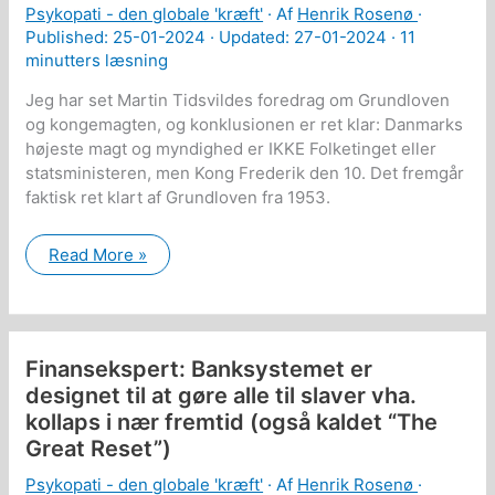
Psykopati - den globale 'kræft'
· Af
Henrik Rosenø
·
Published:
25-01-2024
· Updated: 27-01-2024 ·
11
minutters læsning
Jeg har set Martin Tidsvildes foredrag om Grundloven
og kongemagten, og konklusionen er ret klar: Danmarks
højeste magt og myndighed er IKKE Folketinget eller
statsministeren, men Kong Frederik den 10. Det fremgår
faktisk ret klart af Grundloven fra 1953.
Danmarks
Read More »
højeste
magt
og
myndighed
er
Kongen
Finansekspert: Banksystemet er
IKKE
Folketinget
designet til at gøre alle til slaver vha.
eller
kollaps i nær fremtid (også kaldet “The
statsministeren
Great Reset”)
Psykopati - den globale 'kræft'
· Af
Henrik Rosenø
·