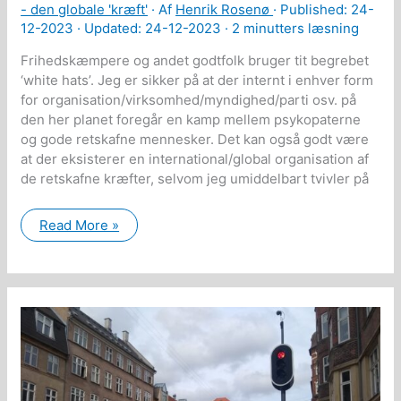
- den globale 'kræft'
· Af
Henrik Rosenø
· Published:
24-
fremtid
(også
12-2023
· Updated: 24-12-2023 ·
2 minutters læsning
kaldet
“The
Frihedskæmpere og andet godtfolk bruger tit begrebet
Great
‘white hats’. Jeg er sikker på at der internt i enhver form
Reset”)
for organisation/virksomhed/myndighed/parti osv. på
den her planet foregår en kamp mellem psykopaterne
og gode retskafne mennesker. Det kan også godt være
at der eksisterer en international/global organisation af
de retskafne kræfter, selvom jeg umiddelbart tvivler på
‘White
Read More »
Hats’
–
brug
og
misbrug
af
begrebet,
samt
at
bekæmpe
vs.
at
forstå