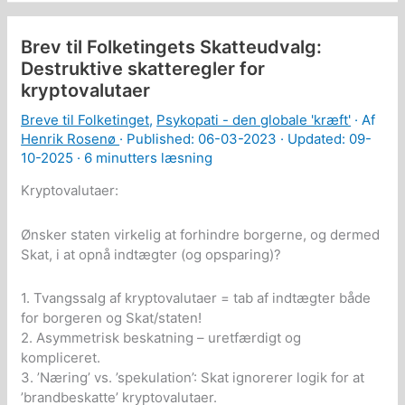
et
eventuelt
samfundskollaps
Brev til Folketingets Skatteudvalg:
Destruktive skatteregler for
kryptovalutaer
Breve til Folketinget
,
Psykopati - den globale 'kræft'
· Af
Henrik Rosenø
· Published:
06-03-2023
· Updated: 09-
10-2025 ·
6 minutters læsning
Kryptovalutaer:
Ønsker staten virkelig at forhindre borgerne, og dermed
Skat, i at opnå indtægter (og opsparing)?
1. Tvangssalg af kryptovalutaer = tab af indtægter både
for borgeren og Skat/staten!
2. Asymmetrisk beskatning – uretfærdigt og
kompliceret.
3. ’Næring’ vs. ’spekulation’: Skat ignorerer logik for at
’brandbeskatte’ kryptovalutaer.