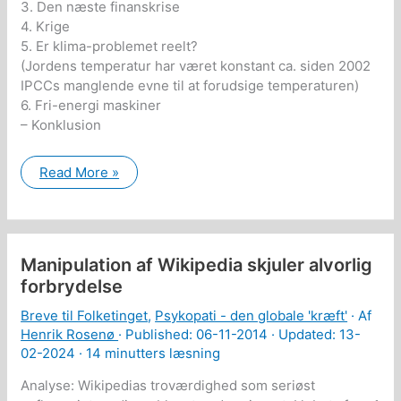
3. Den næste finanskrise
4. Krige
5. Er klima-problemet reelt?
(Jordens temperatur har været konstant ca. siden 2002
IPCCs manglende evne til at forudsige temperaturen)
6. Fri-energi maskiner
– Konklusion
Politikerne
Read More »
ignorerer
stort
set
de
vigtigste
emner
Manipulation af Wikipedia skjuler alvorlig
og
problemer!
forbrydelse
Breve til Folketinget
,
Psykopati - den globale 'kræft'
· Af
Henrik Rosenø
· Published:
06-11-2014
· Updated: 13-
02-2024 ·
14 minutters læsning
Analyse: Wikipedias troværdighed som seriøst