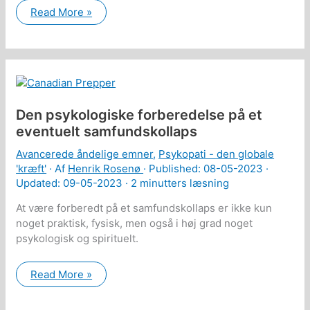
Staten
Read More »
giver
ejerne
af
udlejningsboliger
en
“bonus”
på
ca.
16
Den psykologiske forberedelse på et
mia.
kr.
eventuelt samfundskollaps
per
år
Avancerede åndelige emner
,
Psykopati - den globale
'kræft'
· Af
Henrik Rosenø
· Published:
08-05-2023
·
Updated: 09-05-2023 ·
2 minutters læsning
At være forberedt på et samfundskollaps er ikke kun
noget praktisk, fysisk, men også i høj grad noget
psykologisk og spirituelt.
Den
Read More »
psykologiske
forberedelse
på