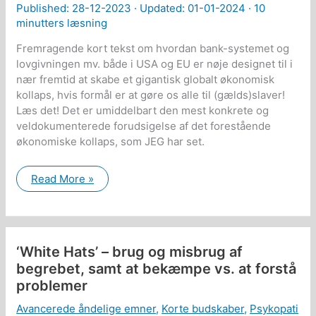
Published:
28-12-2023
· Updated: 01-01-2024 ·
10
minutters læsning
Fremragende kort tekst om hvordan bank-systemet og
lovgivningen mv. både i USA og EU er nøje designet til i
nær fremtid at skabe et gigantisk globalt økonomisk
kollaps, hvis formål er at gøre os alle til (gælds)slaver!
Læs det! Det er umiddelbart den mest konkrete og
veldokumenterede forudsigelse af det forestående
økonomiske kollaps, som JEG har set.
Finansekspert:
Read More »
Banksystemet
er
designet
til
at
gøre
‘White Hats’ – brug og misbrug af
alle
til
begrebet, samt at bekæmpe vs. at forstå
slaver
problemer
vha.
kollaps
i
Avancerede åndelige emner
,
Korte budskaber
,
Psykopati
nær