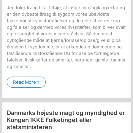
Jeg føler trang til at tilføje, at ifølge min logik og erfaring
er den dybeste årsag til sygdom vores ubevidste
tankemønstre/misforståelser og de dele af vores krop
og følelser og dermed vores livskræfter, som bliver kvalt
og fornægtet af vores misforståelser. Så den mest
dybtgående måde at fjerne/forløse/opløse/give slip på
årsagen til sygdomme, er at erkende de dømmende og
fastlåsende misforståelser OG forløse de fornægtede
følelser, livskræfter og smerter, herunder gamle traumer
og smerter.
Interessant
Read More »
dokumentarfilm
om
alternative
kræftbehandlinger
Danmarks højeste magt og myndighed er
Kongen IKKE Folketinget eller
statsministeren