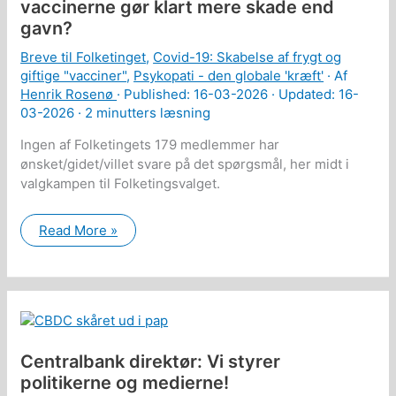
vaccinerne gør klart mere skade end
gavn?
Breve til Folketinget
,
Covid-19: Skabelse af frygt og
giftige "vacciner"
,
Psykopati - den globale 'kræft'
· Af
Henrik Rosenø
· Published:
16-03-2026
· Updated: 16-
03-2026 ·
2 minutters læsning
Ingen af Folketingets 179 medlemmer har
ønsket/gidet/villet svare på det spørgsmål, her midt i
valgkampen til Folketingsvalget.
Hvornår
Read More »
erkender
I
åbent
at
COVID
vaccinerne
gør
klart
mere
Centralbank direktør: Vi styrer
skade
end
politikerne og medierne!
gavn?