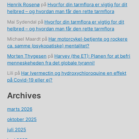
Henrik Rosenø
på
Hvorfor din tarmflora er vigtig for dit
helbred – og hvordan man får den rette tarmflora
Mai Sydendal
på
Hvorfor din tarmflora er vigtig for dit
helbred – og hvordan man får den rette tarmflora
Michael Maardt
på
Har motorcykel-betjente og rockere
ca. samme (psykopatiske) mentalitet?
Morten Thygesen
på
Harvey (the ET): Planen for at befri
menneskeheden fra det globale tyranni!
Lili
på
Har Ivermectin og hydroxychloroquine en effekt
på Covid-19 eller ej?
Archives
marts 2026
oktober 2025
juli 2025