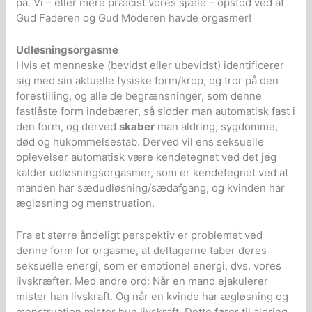
på. Vi – eller mere præcist vores sjæle – opstod ved at
Gud Faderen og Gud Moderen havde orgasmer!
Udløsningsorgasme
Hvis et menneske (bevidst eller ubevidst) identificerer
sig med sin aktuelle fysiske form/krop, og tror på den
forestilling, og alle de begrænsninger, som denne
fastlåste form indebærer, så sidder man automatisk fast i
den form, og derved
skaber
man aldring, sygdomme,
død og hukommelsestab. Derved vil ens seksuelle
oplevelser automatisk være kendetegnet ved det jeg
kalder udløsningsorgasmer, som er kendetegnet ved at
manden har sædudløsning/sædafgang, og kvinden har
ægløsning og menstruation.
Fra et større åndeligt perspektiv er problemet ved
denne form for orgasme, at deltagerne taber deres
seksuelle energi, som er emotionel energi, dvs. vores
livskræfter. Med andre ord: Når en mand ejakulerer
mister han livskraft. Og når en kvinde har ægløsning og
menstruation mister hun livskraft. Dette fører til aldring,