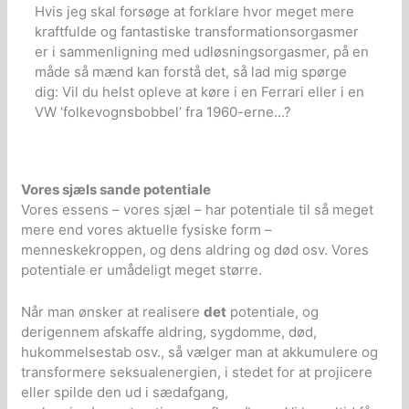
Hvis jeg skal forsøge at forklare hvor meget mere
kraftfulde og fantastiske transformationsorgasmer
er i sammenligning med udløsningsorgasmer, på en
måde så mænd kan forstå det, så lad mig spørge
dig: Vil du helst opleve at køre i en Ferrari eller i en
VW ‘folkevognsbobbel’ fra 1960-erne…?
Vores sjæls sande potentiale
Vores essens – vores sjæl – har potentiale til så meget
mere end vores aktuelle fysiske form –
menneskekroppen, og dens aldring og død osv. Vores
potentiale er umådeligt meget større.
Når man ønsker at realisere
det
potentiale, og
derigennem afskaffe aldring, sygdomme, død,
hukommelsestab osv., så vælger man at akkumulere og
transformere seksualenergien, i stedet for at projicere
eller spilde den ud i sædafgang,