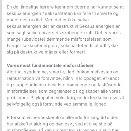
En del åndelige lærere igennem tiderne har kunnet se at
seksualenergien / seksualiteten kan føre til smerte og
noget destruktivt. Men det er ikke selve
seksualenergien der er destruktiv! Seksualenergien er
som sagt selve universets skabende kraft. Det er vores
mange (ubevidste) dømmende misforståelser, som
tvinger seksualenergien / seksualiteten til at udtrykke
sig på destruktive måder eller former!
Vores mest fundamentale misforståelser
Aldring, sygdomme, smerte, død, hukommelsestab og
reinkarnation vil forsvinde, når vi har opdaget, erkendt
og sluppet
alle
de ubevidste dømmende og fastlåsende
misforståelser, som begrænser os og skaber alle vores
problemer. Psykopater, vold, krig, undertrykkelse osv. vil
selvfølgelig også forsvinde ved samme lejlighed.
Eftersom vi mennesker ikke allerede for lang tid siden
har afskaffet aldring og død osv., ved at give slip på
misforståelser, så kan du rent logisk regne ud at vi har