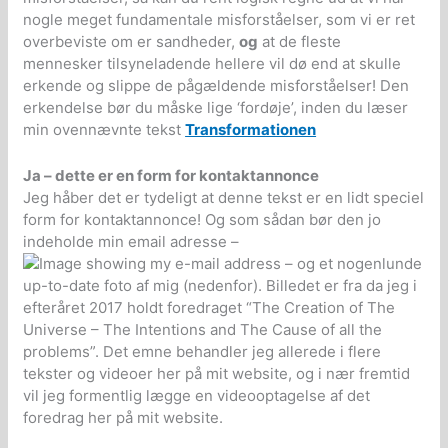
nogle meget fundamentale misforståelser, som vi er ret
overbeviste om er sandheder,
og
at de fleste
mennesker tilsyneladende hellere vil dø end at skulle
erkende og slippe de pågældende misforståelser! Den
erkendelse bør du måske lige ‘fordøje’, inden du læser
min ovennævnte tekst
Transformationen
Ja – dette er en form for kontaktannonce
Jeg håber det er tydeligt at denne tekst er en lidt speciel
form for kontaktannonce! Og som sådan bør den jo
indeholde min email adresse –
– og et nogenlunde
up-to-date foto af mig (nedenfor). Billedet er fra da jeg i
efteråret 2017 holdt foredraget “The Creation of The
Universe – The Intentions and The Cause of all the
problems”. Det emne behandler jeg allerede i flere
tekster og videoer her på mit website, og i nær fremtid
vil jeg formentlig lægge en videooptagelse af det
foredrag her på mit website.