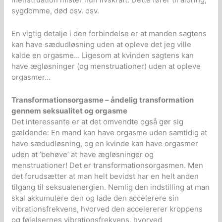
sygdomme, død osv. osv.
En vigtig detalje i den forbindelse er at manden sagtens
kan have sædudløsning uden at opleve det jeg ville
kalde en orgasme… Ligesom at kvinden sagtens kan
have ægløsninger (og menstruationer) uden at opleve
orgasmer…
Transformationsorgasme – åndelig transformation
gennem seksualitet og orgasme
Det interessante er at det omvendte også gør sig
gældende: En mand kan have orgasme uden samtidig at
have sædudløsning, og en kvinde kan have orgasmer
uden at ’behøve’ at have ægløsninger og
menstruationer! Det er transformationsorgasmen. Men
det forudsætter at man helt bevidst har en helt anden
tilgang til seksualenergien. Nemlig den indstilling at man
skal akkumulere den og lade den accelerere sin
vibrationsfrekvens, hvorved den accelererer kroppens
og følelsernes vibrationsfrekvens, hvorved