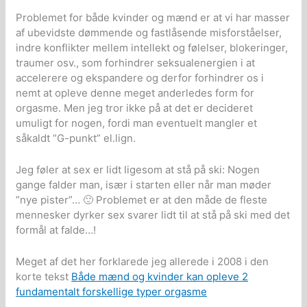
Problemet for både kvinder og mænd er at vi har masser
af ubevidste dømmende og fastlåsende misforståelser,
indre konflikter mellem intellekt og følelser, blokeringer,
traumer osv., som forhindrer seksualenergien i at
accelerere og ekspandere og derfor forhindrer os i
nemt at opleve denne meget anderledes form for
orgasme. Men jeg tror ikke på at det er decideret
umuligt for nogen, fordi man eventuelt mangler et
såkaldt ”G-punkt” el.lign.
Jeg føler at sex er lidt ligesom at stå på ski: Nogen
gange falder man, især i starten eller når man møder
”nye pister”… 🙂 Problemet er at den måde de fleste
mennesker dyrker sex svarer lidt til at stå på ski med det
formål at falde…!
Meget af det her forklarede jeg allerede i 2008 i den
korte tekst
Både mænd og kvinder kan opleve 2
fundamentalt forskellige typer orgasme