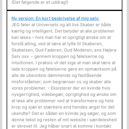
(Det følgende er et uddrag!)
Ny version: En kort beskrivelse af mig selv:
JEG føler at Universets og alt livs Skaber er både
kærlig og intelligent. Det betyder at alle problemer
kan løses – hvis man har et oprigtigt ønske om at
forstå alting, ved at lære at lytte til Skaberen,
Skabelsen, Gud Faderen, Gud Moderen, ens Højere
Selv osv. – gennem kroppen og følelserne og
intuitionen. I praksis vil det sige at man skal lære at
lade kroppen og følelserne gøre en opmærksom på
alle de ubevidste dømmende og fastlåsende
misforståelser, som begrænser os og skaber alle
vores problemer. – Eksisterer der en kvinde hvis
nysgerrighed, videbegær, oprigtighed og ønske om
at løse alle problemer ved at transformere og hele
krop og sjæl er stærkere end hendes angst for det
ukendte? Det er sådan en kvinde jeg søger, og som
denne tekst og resten af mit website i særdeleshed
er skrevet til. Jeg håber snart at komme i kontakt