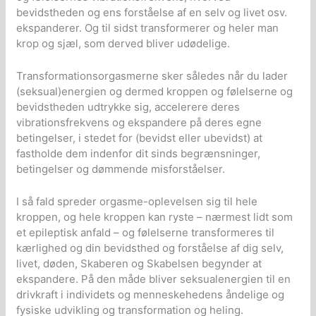
bevidstheden og ens forståelse af en selv og livet osv.
ekspanderer. Og til sidst transformerer og heler man
krop og sjæl, som derved bliver udødelige.
Transformationsorgasmerne sker således når du lader
(seksual)energien og dermed kroppen og følelserne og
bevidstheden udtrykke sig, accelerere deres
vibrationsfrekvens og ekspandere på deres egne
betingelser, i stedet for (bevidst eller ubevidst) at
fastholde dem indenfor dit sinds begrænsninger,
betingelser og dømmende misforståelser.
I så fald spreder orgasme-oplevelsen sig til hele
kroppen, og hele kroppen kan ryste – nærmest lidt som
et epileptisk anfald – og følelserne transformeres til
kærlighed og din bevidsthed og forståelse af dig selv,
livet, døden, Skaberen og Skabelsen begynder at
ekspandere. På den måde bliver seksualenergien til en
drivkraft i individets og menneskehedens åndelige og
fysiske udvikling og transformation og heling.