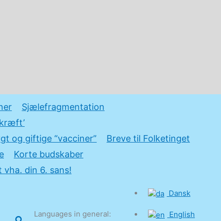
ner
Sjælefragmentation
kræft’
gt og giftige “vacciner”
Breve til Folketinget
e
Korte budskaber
 vha. din 6. sans!
Dansk
Languages in general:
English
Søg