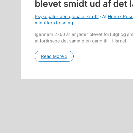
blevet smidt ud af det
Psykopati - den globale 'kræft'
· Af
Henrik Ros
minutters læsning
Igennem 2760 år er jøder blevet forfulgt og s
at forårsage det samme en gang til – i Israel…
Wikipedia:
Read More »
Over
100
gange
i
historien
er
jøder
blevet
smidt
ud
af
det
land
de
boede
i…