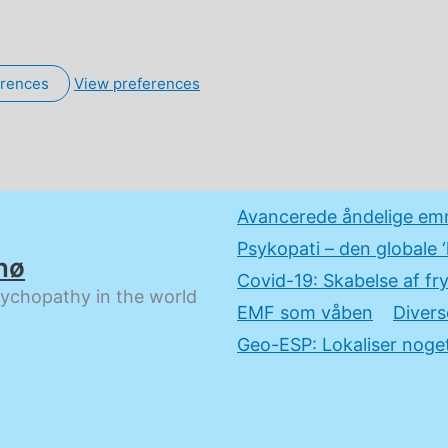
erences
View preferences
Avancerede åndelige em
Psykopati – den globale ‘
nø
Covid-19: Skabelse af fry
sychopathy in the world
EMF som våben
Divers
Geo-ESP: Lokaliser noget