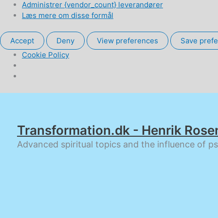
Administrer {vendor_count} leverandører
Læs mere om disse formål
Accept
Deny
View preferences
Save pref
Cookie Policy
Gå
til
indholdet
Transformation.dk - Henrik Rose
Advanced spiritual topics and the influence of p