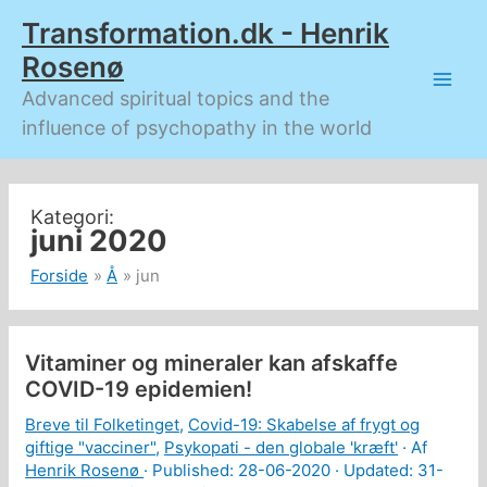
Gå
Transformation.dk - Henrik
til
indholdet
Rosenø
Advanced spiritual topics and the
influence of psychopathy in the world
juni 2020
Forside
Å
jun
Vitaminer og mineraler kan afskaffe
COVID-19 epidemien!
Breve til Folketinget
,
Covid-19: Skabelse af frygt og
giftige "vacciner"
,
Psykopati - den globale 'kræft'
· Af
Henrik Rosenø
· Published:
28-06-2020
· Updated: 31-