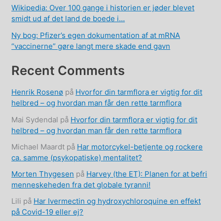
Wikipedia: Over 100 gange i historien er jøder blevet
smidt ud af det land de boede i…
Ny bog: Pfizer’s egen dokumentation af at mRNA
“vaccinerne” gøre langt mere skade end gavn
Recent Comments
Henrik Rosenø
på
Hvorfor din tarmflora er vigtig for dit
helbred – og hvordan man får den rette tarmflora
Mai Sydendal
på
Hvorfor din tarmflora er vigtig for dit
helbred – og hvordan man får den rette tarmflora
Michael Maardt
på
Har motorcykel-betjente og rockere
ca. samme (psykopatiske) mentalitet?
Morten Thygesen
på
Harvey (the ET): Planen for at befri
menneskeheden fra det globale tyranni!
Lili
på
Har Ivermectin og hydroxychloroquine en effekt
på Covid-19 eller ej?