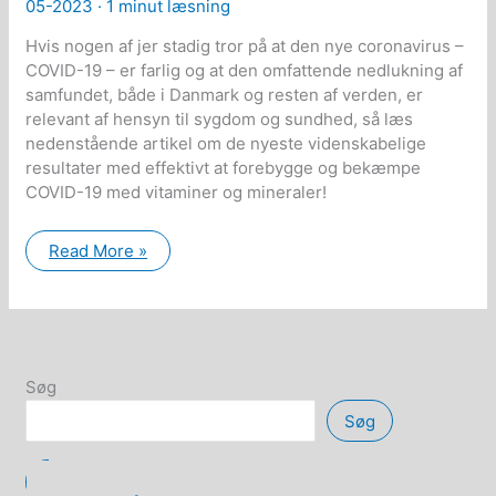
05-2023 ·
1 minut læsning
Hvis nogen af jer stadig tror på at den nye coronavirus –
COVID-19 – er farlig og at den omfattende nedlukning af
samfundet, både i Danmark og resten af verden, er
relevant af hensyn til sygdom og sundhed, så læs
nedenstående artikel om de nyeste videnskabelige
resultater med effektivt at forebygge og bekæmpe
COVID-19 med vitaminer og mineraler!
Vitaminer
Read More »
og
mineraler
kan
afskaffe
COVID-
19
epidemien!
Søg
Søg