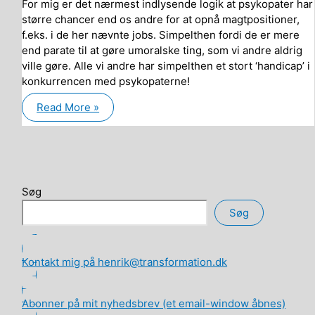
For mig er det nærmest indlysende logik at psykopater har
større chancer end os andre for at opnå magtpositioner,
f.eks. i de her nævnte jobs. Simpelthen fordi de er mere
end parate til at gøre umoralske ting, som vi andre aldrig
ville gøre. Alle vi andre har simpelthen et stort ‘handicap’ i
konkurrencen med psykopaterne!
Psykopat-
Read More »
testen
–
Hvordan
samfundet
kan
tjene
et
2-
Søg
cifret
mia.-
Søg
beløb
årligt
Kontakt mig på henrik@transformation.dk
Abonner på mit nyhedsbrev (et email-window åbnes)