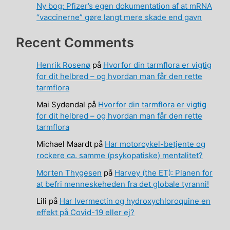
Ny bog: Pfizer’s egen dokumentation af at mRNA
“vaccinerne” gøre langt mere skade end gavn
Recent Comments
Henrik Rosenø
på
Hvorfor din tarmflora er vigtig
for dit helbred – og hvordan man får den rette
tarmflora
Mai Sydendal
på
Hvorfor din tarmflora er vigtig
for dit helbred – og hvordan man får den rette
tarmflora
Michael Maardt
på
Har motorcykel-betjente og
rockere ca. samme (psykopatiske) mentalitet?
Morten Thygesen
på
Harvey (the ET): Planen for
at befri menneskeheden fra det globale tyranni!
Lili
på
Har Ivermectin og hydroxychloroquine en
effekt på Covid-19 eller ej?