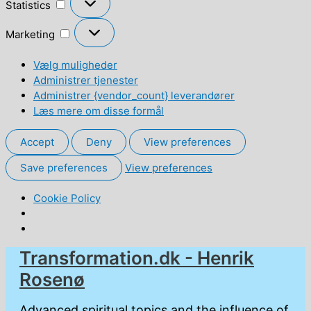
Statistics
Marketing
Marketing
Vælg muligheder
Administrer tjenester
Administrer {vendor_count} leverandører
Læs mere om disse formål
Accept
Deny
View preferences
Save preferences
View preferences
Cookie Policy
Gå
Transformation.dk - Henrik
til
Rosenø
indholdet
Advanced spiritual topics and the influence of