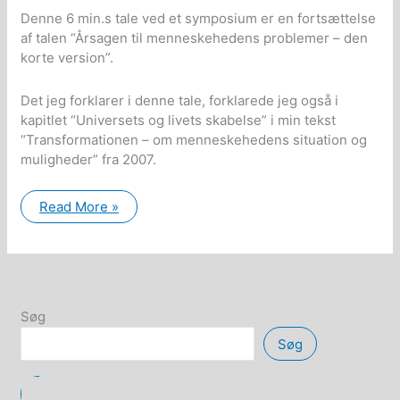
Denne 6 min.s tale ved et symposium er en fortsættelse
af talen “Årsagen til menneskehedens problemer – den
korte version”.
Det jeg forklarer i denne tale, forklarede jeg også i
kapitlet “Universets og livets skabelse” i min tekst
“Transformationen – om menneskehedens situation og
muligheder” fra 2007.
Årsagen
Read More »
til
menneskehedens
problemer
–
2.
del:
Universets
og
Søg
alt
livs
Søg
skabelse