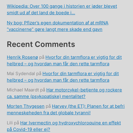
Wikipedia: Over 100 gange i historien er jøder blevet
smidt ud af det land de boede i…
Ny bog: Pfizer’s egen dokumentation af at mRNA
“vaccinerne” gøre langt mere skade end gavn
Recent Comments
Henrik Rosenø
på
Hvorfor din tarmflora er vigtig for dit
helbred – og hvordan man får den rette tarmflora
Mai Sydendal
på
Hvorfor din tarmflora er vigtig for dit
helbred – og hvordan man får den rette tarmflora
Michael Maardt
på
Har motorcykel-betjente og rockere
ca. samme (psykopatiske) mentalitet?
Morten Thygesen
på
Harvey (the ET): Planen for at befri
menneskeheden fra det globale tyranni!
Lili
på
Har Ivermectin og hydroxychloroquine en effekt
på Covid-19 eller ej?