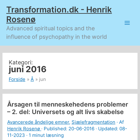
Gå
Transformation.dk - Henrik
til
indholdet
Rosenø
Advanced spiritual topics and the
influence of psychopathy in the world
juni 2016
Forside
Å
jun
Årsagen til menneskehedens problemer
– 2. del: Universets og alt livs skabelse
Avancerede åndelige emner
,
Sjælefragmentation
· Af
Henrik Rosenø
· Published:
20-06-2016
· Updated: 08-
11-2023 ·
1 minut læsning