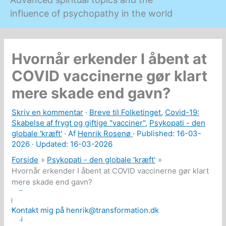
influence of psychopathy in the world
Hvornår erkender I åbent at
COVID vaccinerne gør klart
mere skade end gavn?
Skriv en kommentar
·
Breve til Folketinget
,
Covid-19:
Skabelse af frygt og giftige "vacciner"
,
Psykopati - den
globale 'kræft'
· Af
Henrik Rosenø
· Published:
16-03-
2026
· Updated: 16-03-2026
Forside
Psykopati - den globale 'kræft'
Hvornår erkender I åbent at COVID vaccinerne gør klart
mere skade end gavn?
Kontakt mig på henrik@transformation.dk