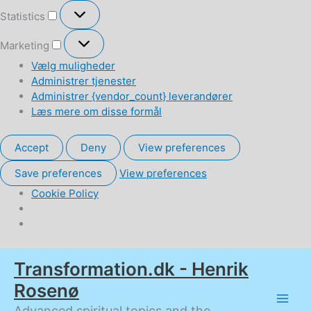
Statistics
Statistics
Marketing
Marketing
Vælg muligheder
Administrer tjenester
Administrer {vendor_count} leverandører
Læs mere om disse formål
Accept
Deny
View preferences
Save preferences
View preferences
Cookie Policy
Gå
Transformation.dk - Henrik
til
indholdet
Rosenø
Advanced spiritual topics and the