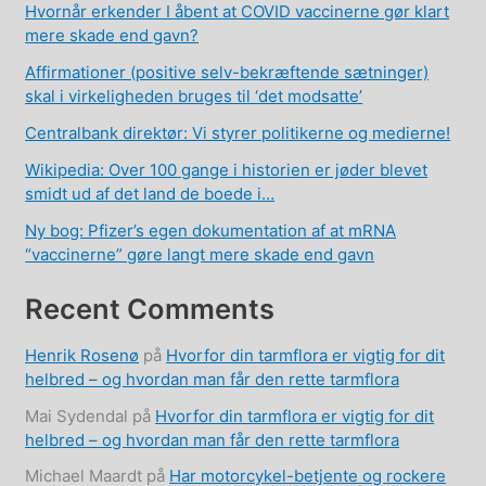
Hvornår erkender I åbent at COVID vaccinerne gør klart
mere skade end gavn?
Affirmationer (positive selv-bekræftende sætninger)
skal i virkeligheden bruges til ‘det modsatte’
Centralbank direktør: Vi styrer politikerne og medierne!
Wikipedia: Over 100 gange i historien er jøder blevet
smidt ud af det land de boede i…
Ny bog: Pfizer’s egen dokumentation af at mRNA
“vaccinerne” gøre langt mere skade end gavn
Recent Comments
Henrik Rosenø
på
Hvorfor din tarmflora er vigtig for dit
helbred – og hvordan man får den rette tarmflora
Mai Sydendal
på
Hvorfor din tarmflora er vigtig for dit
helbred – og hvordan man får den rette tarmflora
Michael Maardt
på
Har motorcykel-betjente og rockere