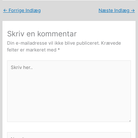
←
Forrige Indlæg
Næste Indlæg
→
Skriv en kommentar
Din e-mailadresse vil ikke blive publiceret.
Krævede
felter er markeret med
*
Skriv
her..
Navn*