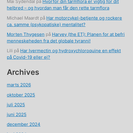
Mai Sydendal
på
Hvorfor din tarmflora er vigtig for dit
helbred – og hvordan man får den rette tarmflora
Michael Maardt
på
Har motorcykel-betjente og rockere
ca. samme (psykopatiske) mentalitet?
Morten Thygesen
på
Harvey (the ET): Planen for at befri
menneskeheden fra det globale tyranni!
Lili
på
Har Ivermectin og hydroxychloroquine en effekt
på Covid-19 eller ej?
Archives
marts 2026
oktober 2025
juli 2025
juni 2025
december 2024