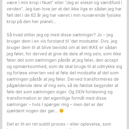
være i min krop i Nuet” eller “Jeg er elsket og værdifuld i
verden”. Jeg kan love jer at det ikke lige er sådan jeg har
følt det i de 62 år jeg har været i min nuværende fysiske
krop på den her planet…
Så hvad stiller jeg op med disse sætninger? Jo – jeg
bruger dem i en vis forstand til ‘det modsatte’. Dvs. jeg
bruger dem til at blive bevidst om at det IKKE er sådan
jeg føler, for derved at give de dele af mig selv, som ikke
føler det som sætningen påstår at jeg føler, den accept
og opmærksomhed, som de skal bruge til at udtrykke sig
og forløse smerten ved at føle det modsatte af det som
sætningen påstår at jeg føler. Derved transformeres de
pågældende dele af mig selv, så de faktisk begynder at
føle det som sætningen siger. Og DEN forløsning og
transformation er det egentlige formål med disse
sætninger – hvis I spørger mig – men det er der
sjældent nogen der gør…
Det er tit en ret subtil proces – eller oplevelse, som