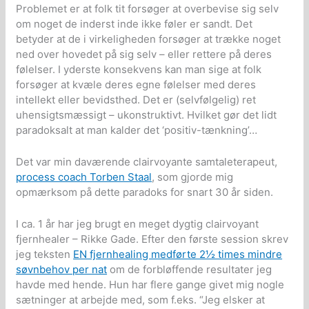
Problemet er at folk tit forsøger at overbevise sig selv
om noget de inderst inde ikke føler er sandt. Det
betyder at de i virkeligheden forsøger at trække noget
ned over hovedet på sig selv – eller rettere på deres
følelser. I yderste konsekvens kan man sige at folk
forsøger at kvæle deres egne følelser med deres
intellekt eller bevidsthed. Det er (selvfølgelig) ret
uhensigtsmæssigt – ukonstruktivt. Hvilket gør det lidt
paradoksalt at man kalder det ‘positiv-tænkning’…
Det var min daværende clairvoyante samtaleterapeut,
process coach Torben Staal
, som gjorde mig
opmærksom på dette paradoks for snart 30 år siden.
I ca. 1 år har jeg brugt en meget dygtig clairvoyant
fjernhealer – Rikke Gade. Efter den første session skrev
jeg teksten
EN fjernhealing medførte 2½ times mindre
søvnbehov per nat
om de forbløffende resultater jeg
havde med hende. Hun har flere gange givet mig nogle
sætninger at arbejde med, som f.eks. “Jeg elsker at