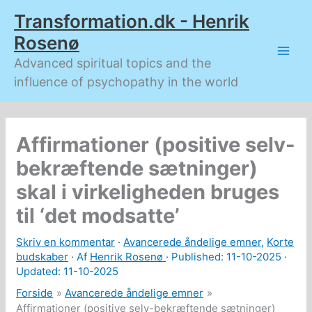
Gå
Transformation.dk - Henrik
til
indholdet
Rosenø
Advanced spiritual topics and the
influence of psychopathy in the world
Affirmationer (positive selv-
bekræftende sætninger)
skal i virkeligheden bruges
til ‘det modsatte’
Skriv en kommentar
·
Avancerede åndelige emner
,
Korte
budskaber
· Af
Henrik Rosenø
· Published:
11-10-2025
·
Updated: 11-10-2025
Forside
Avancerede åndelige emner
Affirmationer (positive selv-bekræftende sætninger)