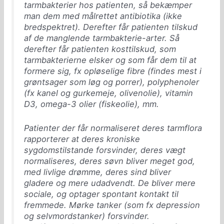
tarmbakterier hos patienten, så bekæmper
man dem med målrettet antibiotika (ikke
bredspektret). Derefter får patienten tilskud
af de manglende tarmbakterie-arter. Så
derefter får patienten kosttilskud, som
tarmbakterierne elsker og som får dem til at
formere sig, fx opløselige fibre (findes mest i
grøntsager som løg og porrer), polyphenoler
(fx kanel og gurkemeje, olivenolie), vitamin
D3, omega-3 olier (fiskeolie), mm.
Patienter der får normaliseret deres tarmflora
rapporterer at deres kroniske
sygdomstilstande forsvinder, deres vægt
normaliseres, deres søvn bliver meget god,
med livlige drømme, deres sind bliver
gladere og mere udadvendt. De bliver mere
sociale, og optager spontant kontakt til
fremmede. Mørke tanker (som fx depression
og selvmordstanker) forsvinder.