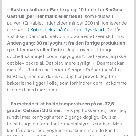
–
Bakteriekulturen: Første gang: 10 tabletter BioGaia
Gastrus (per liter mælk eller fløde)
, som knuses til
pulver. (En tablet indeholder mindst 200 million levende
L. reuteri
.)
Købes f.eks. på Amazon i Tyskland
. Det fås
vist ikke i Danmark, selvom BioGaia er et svensk firma.
Anden gang: 30 ml yoghurt fra den forrige produktion
(per liter mælk eller fløde)
. Jeg prøvede at bruge
dobbelt så meget ’podningsyoghurt’. Det synes jeg ikke
det blev bedre af. Det blev mere syrligt. (I Danmark kan
man få L. Reuteri bakterier i Semper Dråber (også fra
BioGaia), men det dur ikke. Jeg har prøvet. Jeg tror
bakterierne ligger i olie, som forhindrer dem i at komme
i kontakt med mælken.)
–
En metode til at holde temperaturen på ca. 37,5
grader Celsius i 36 timer
. Hvis jeg husker det, rører jeg
rundt i mælken/yoghurten 2 gange dagligt. (Du skal
helst bruge en form for termostatstyret vandbad. Man
kan få dedikerede yoghurt-maskiner, men de kan tit