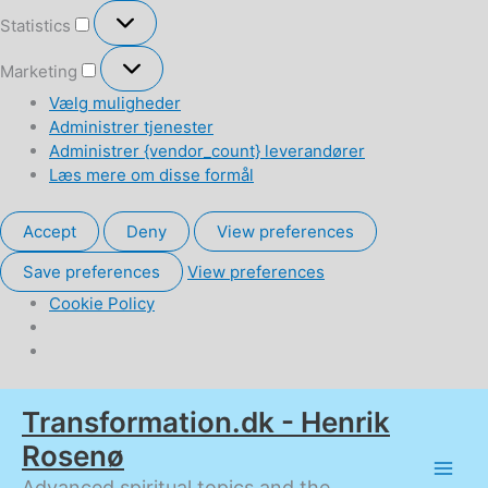
Statistics
Statistics
Marketing
Marketing
Vælg muligheder
Administrer tjenester
Administrer {vendor_count} leverandører
Læs mere om disse formål
Accept
Deny
View preferences
Save preferences
View preferences
Cookie Policy
Gå
Transformation.dk - Henrik
til
indholdet
Rosenø
Advanced spiritual topics and the