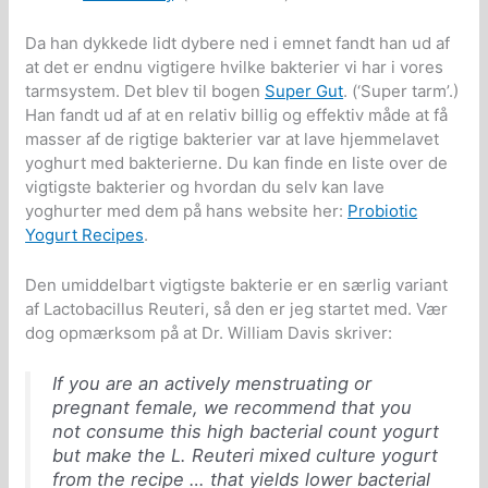
Da han dykkede lidt dybere ned i emnet fandt han ud af
at det er endnu vigtigere hvilke bakterier vi har i vores
tarmsystem. Det blev til bogen
Super Gut
. (‘Super tarm’.)
Han fandt ud af at en relativ billig og effektiv måde at få
masser af de rigtige bakterier var at lave hjemmelavet
yoghurt med bakterierne. Du kan finde en liste over de
vigtigste bakterier og hvordan du selv kan lave
yoghurter med dem på hans website her:
Probiotic
Yogurt Recipes
.
Den umiddelbart vigtigste bakterie er en særlig variant
af Lactobacillus Reuteri, så den er jeg startet med. Vær
dog opmærksom på at Dr. William Davis skriver:
If you are an actively menstruating or
pregnant female, we recommend that you
not consume this high bacterial count yogurt
but make the L. Reuteri mixed culture yogurt
from the recipe … that yields lower bacterial