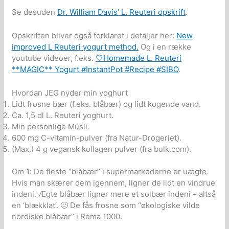
Se desuden
Dr. William Davis’ L. Reuteri opskrift
.
Opskriften bliver også forklaret i detaljer her:
New
improved L Reuteri yogurt method.
Og i en række
youtube videoer, f.eks.
🤍Homemade L. Reuteri
**MAGIC** Yogurt #InstantPot #Recipe #SIBO
.
Hvordan JEG nyder min yoghurt
Lidt frosne bær (f.eks. blåbær) og lidt kogende vand.
Ca. 1,5 dl L. Reuteri yoghurt.
Min personlige Müsli.
600 mg C-vitamin-pulver (fra Natur-Drogeriet).
(Max.) 4 g vegansk kollagen pulver (fra bulk.com).
Om 1: De fleste “blåbær” i supermarkederne er uægte.
Hvis man skærer dem igennem, ligner de lidt en vindrue
indeni. Ægte blåbær ligner mere et solbær indeni – altså
en ‘blækklat’. 🙂 De fås frosne som “økologiske vilde
nordiske blåbær” i Rema 1000.