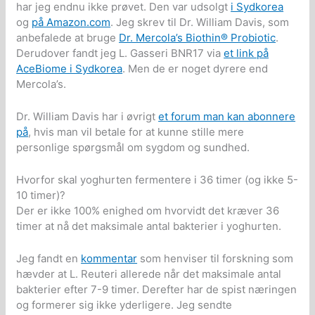
har jeg endnu ikke prøvet. Den var udsolgt
i Sydkorea
og
på Amazon.com
. Jeg skrev til Dr. William Davis, som
anbefalede at bruge
Dr. Mercola’s Biothin® Probiotic
.
Derudover fandt jeg L. Gasseri BNR17 via
et link på
AceBiome i Sydkorea
. Men de er noget dyrere end
Mercola’s.
Dr. William Davis har i øvrigt
et forum man kan abonnere
på
, hvis man vil betale for at kunne stille mere
personlige spørgsmål om sygdom og sundhed.
Hvorfor skal yoghurten fermentere i 36 timer (og ikke 5-
10 timer)?
Der er ikke 100% enighed om hvorvidt det kræver 36
timer at nå det maksimale antal bakterier i yoghurten.
Jeg fandt en
kommentar
som henviser til forskning som
hævder at L. Reuteri allerede når det maksimale antal
bakterier efter 7-9 timer. Derefter har de spist næringen
og formerer sig ikke yderligere. Jeg sendte