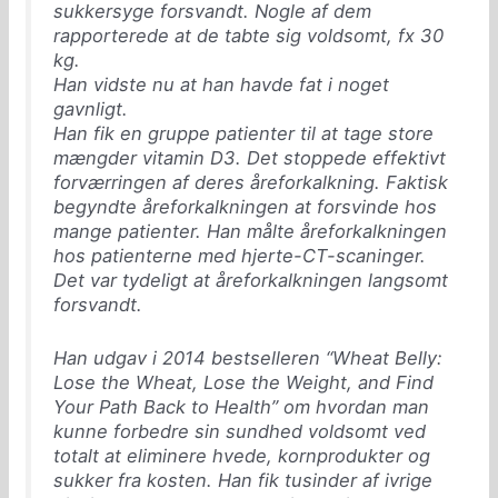
sukkersyge forsvandt. Nogle af dem
rapporterede at de tabte sig voldsomt, fx 30
kg.
Han vidste nu at han havde fat i noget
gavnligt.
Han fik en gruppe patienter til at tage store
mængder vitamin D3. Det stoppede effektivt
forværringen af deres åreforkalkning. Faktisk
begyndte åreforkalkningen at forsvinde hos
mange patienter. Han målte åreforkalkningen
hos patienterne med hjerte-CT-scaninger.
Det var tydeligt at åreforkalkningen langsomt
forsvandt.
Han udgav i 2014 bestselleren “Wheat Belly:
Lose the Wheat, Lose the Weight, and Find
Your Path Back to Health” om hvordan man
kunne forbedre sin sundhed voldsomt ved
totalt at eliminere hvede, kornprodukter og
sukker fra kosten. Han fik tusinder af ivrige