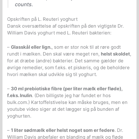
counts.
Opskriften på L. Reuteri yoghurt
Dansk oversættelse af opskriften på den vigtigste Dr.
William Davis yoghurt med L. Reuteri bakterien:
–
Glasskål eller lign.
, som er stor nok til at røre godt
rundt i mælken. Den skal være meget ren,
helst skoldet
,
for at dræbe (andre) bakterier. Det samme gælder de
øvrige remedier, som f.eks. et piskeris, og de beholdere
hvori mælken skal udvikle sig til yoghurt.
–
30 ml prebiotiske fibre (per liter mælk eller fløde),
f.eks. Inulin
. (Den billigste jeg har fundet er hos
bulk.com.) Kartoffelstivelse kan måske bruges, men en
youtube video siger at det lægger sig på bunden af
yoghurten.
–
1 liter sødmælk eller helst noget som er federe
. Dr.
William Davis anbefaler en blanding af mælk og fløde