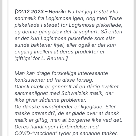
[22.12.2023 – Henrik:
Nu har jeg testet øko
sødmælk fra Løgismose igen, dog med Thise
piskefløde i stedet for Løgismose piskefløde,
og denne gang blev det til yoghurt. Så enten
er det kun Løgismose piskefløde som slår
sunde bakterier ihjel, eller også er det kun
engang imellem at deres produkter er
‘giftige’ for L. Reuteri.
]
Man kan drage forskellige interessante
konklusioner ud fra disse forsøg.
Dansk mælk er generelt af en dårlig kvalitet
sammenlignet med Schweizisk mælk, der
ikke giver sådanne problemer.
De danske myndigheder er ligeglade. Eller
måske omvendt?, de er glade over at dansk
mælk er giftig, men at borgerne ikke ved det.
Deres handlinger i forbindelse med
COVID-“vaccinen” tyder på sådanne tanker.