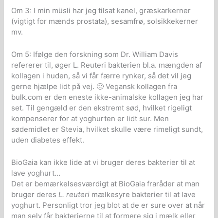
Om 3: I min müsli har jeg tilsat kanel, græskarkerner
(vigtigt for mænds prostata), sesamfrø, solsikkekerner
mv.
Om 5: Ifølge den forskning som Dr. William Davis
refererer til, øger L. Reuteri bakterien bl.a. mængden af
kollagen i huden, så vi får færre rynker, så det vil jeg
gerne hjælpe lidt på vej. 🙂 Vegansk kollagen fra
bulk.com er den eneste ikke-animalske kollagen jeg har
set. Til gengæld er den ekstremt sød, hvilket rigeligt
kompenserer for at yoghurten er lidt sur. Men
sødemidlet er Stevia, hvilket skulle være rimeligt sundt,
uden diabetes effekt.
BioGaia kan ikke lide at vi bruger deres bakterier til at
lave yoghurt…
Det er bemærkelsesværdigt at BioGaia fraråder at man
bruger deres
L. reuteri
mælkesyre bakterier til at lave
yoghurt. Personligt tror jeg blot at de er sure over at når
man selv får bakterierne til at formere sig i mælk eller