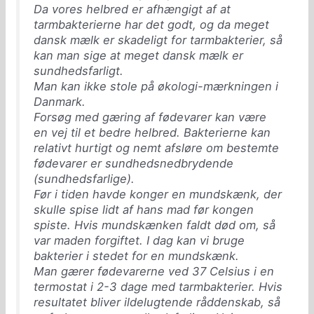
Da vores helbred er afhængigt af at
tarmbakterierne har det godt, og da meget
dansk mælk er skadeligt for tarmbakterier, så
kan man sige at meget dansk mælk er
sundhedsfarligt.
Man kan ikke stole på økologi-mærkningen i
Danmark.
Forsøg med gæring af fødevarer kan være
en vej til et bedre helbred. Bakterierne kan
relativt hurtigt og nemt afsløre om bestemte
fødevarer er sundhedsnedbrydende
(sundhedsfarlige).
Før i tiden havde konger en mundskænk, der
skulle spise lidt af hans mad før kongen
spiste. Hvis mundskænken faldt død om, så
var maden forgiftet. I dag kan vi bruge
bakterier i stedet for en mundskænk.
Man gærer fødevarerne ved 37 Celsius i en
termostat i 2-3 dage med tarmbakterier. Hvis
resultatet bliver ildelugtende råddenskab, så