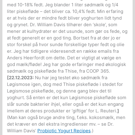
med 10-18% fedt. Jeg blander 1 liter sødmælk og 1/4
liter piskefløde – det bliver ca. 10,4% fedt. Min erfaring
er at hvis der er mindre fedt bliver yoghurten lidt tynd
og grynet. Dr. William Davis tilhører den ‘skole’, som
mener at kulhydrater er det usunde, som gør os fede, og
at fedt generelt er en god ting. Bortset fra at der jo er
stor forskel på hvor sunde forskellige typer fedt og olie
er. Jeg har tidligere videresendt en række emails fra
Anders Heerfordt om dette. Det er vigtigt at vælge en
god mælk/fløde! Jeg har gode erfaringer med økologisk
sødmælk og piskefløde fra Thise, fra COOP 365.
[22.12.2023:
Nu har jeg testet øko sødmælk fra
Løgismose igen, dog med Thise piskefløde i stedet for
Løgismose piskefløde, og denne gang blev det til
yoghurt. Så enten er det kun Løgismose piskefløde som
slår sunde bakterier ihjel, eller også er det kun engang
imellem at deres produkter er ‘giftige’ for L. Reuteri.
]
(Man kan også bruge andre ting, f.eks. kokosmælk, men
det kræver en del ekstra ingredienser mv. – se Dr.
William Davis’
Probiotic Yogurt Recipes
.)