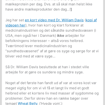
mælkeprotein per dag. Dvs. at så skal man helst ikke
have andre mælkeprodukter den dag…!
]
Jeg har set
en kort video med Dr. William Davis
(
kopi af
videoen her
), hvor han kort og klart forklarer at
medicinalindustrien og det såkaldte sundhedsvæsen (i
USA, men også her i Danmark)
ikke
arbejder for
befolkningens interesser – altså vores helbred.
Tværtimod lever medicinalindustrien og
“sundhedsvæsenet” af at gøre os syge og sørge for at vi
bliver ved med at være syge…
Så Dr. William Davis besluttede at han i stedet ville
arbejde for at gøre os sundere og mindre syge.
Noget af det første han fandt ud af var at vores kost var
meget vigtig for om vi vil få et langt liv med et godt
helbred eller et kortere liv med masser af sygdomme og
problemer. Derfor skrev han en række bøger over
temaet
Wheat Belly
. (‘Hvede vom’.)