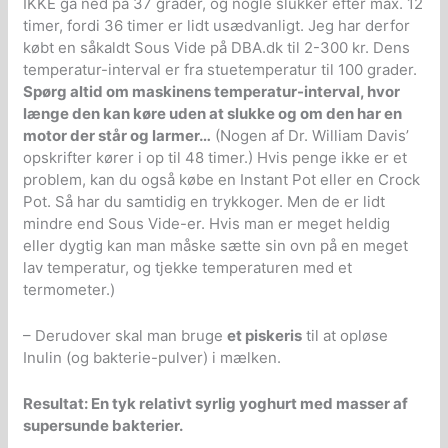
IKKE gå ned på 37 grader, og nogle slukker efter max. 12
timer, fordi 36 timer er lidt usædvanligt. Jeg har derfor
købt en såkaldt Sous Vide på DBA.dk til 2-300 kr. Dens
temperatur-interval er fra stuetemperatur til 100 grader.
Spørg altid om maskinens temperatur-interval, hvor
længe den kan køre uden at slukke og om den har en
motor der står og larmer…
(Nogen af Dr. William Davis’
opskrifter kører i op til 48 timer.) Hvis penge ikke er et
problem, kan du også købe en Instant Pot eller en Crock
Pot. Så har du samtidig en trykkoger. Men de er lidt
mindre end Sous Vide-er. Hvis man er meget heldig
eller dygtig kan man måske sætte sin ovn på en meget
lav temperatur, og tjekke temperaturen med et
termometer.)
– Derudover skal man bruge
et piskeris
til at opløse
Inulin (og bakterie-pulver) i mælken.
Resultat: En tyk relativt syrlig yoghurt med masser af
supersunde bakterier.