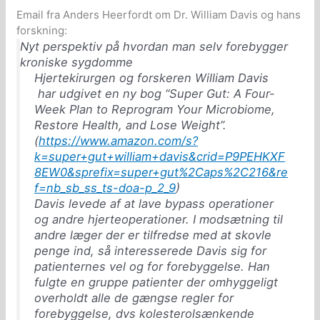
Email fra Anders Heerfordt om Dr. William Davis og hans
forskning:
Nyt perspektiv på hvordan man selv forebygger
kroniske sygdomme
Hjertekirurgen og forskeren William Davis
har udgivet en ny bog “Super Gut: A Four-
Week Plan to Reprogram Your Microbiome,
Restore Health, and Lose Weight”.
(
https://www.amazon.com/s?
k=super+gut+william+davis&crid=P9PEHKXF
8EW0&sprefix=super+gut%2Caps%2C216&re
f=nb_sb_ss_ts-doa-p_2_9
)
Davis levede af at lave bypass operationer
og andre hjerteoperationer. I modsætning til
andre læger der er tilfredse med at skovle
penge ind, så interesserede Davis sig for
patienternes vel og for forebyggelse. Han
fulgte en gruppe patienter der omhyggeligt
overholdt alle de gængse regler for
forebyggelse, dvs kolesterolsænkende