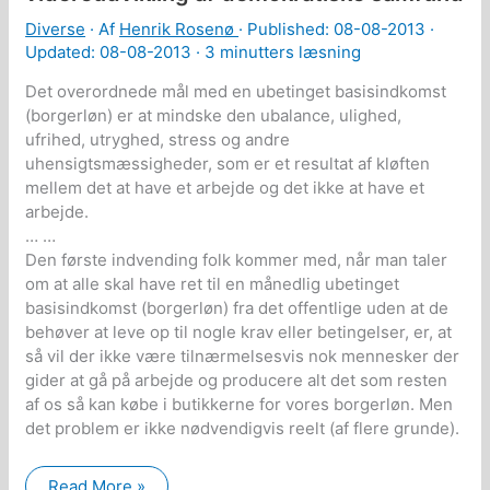
Diverse
· Af
Henrik Rosenø
· Published:
08-08-2013
·
Updated: 08-08-2013 ·
3 minutters læsning
Det overordnede mål med en ubetinget basisindkomst
(borgerløn) er at mindske den ubalance, ulighed,
ufrihed, utryghed, stress og andre
uhensigtsmæssigheder, som er et resultat af kløften
mellem det at have et arbejde og det ikke at have et
arbejde.
… …
Den første indvending folk kommer med, når man taler
om at alle skal have ret til en månedlig ubetinget
basisindkomst (borgerløn) fra det offentlige uden at de
behøver at leve op til nogle krav eller betingelser, er, at
så vil der ikke være tilnærmelsesvis nok mennesker der
gider at gå på arbejde og producere alt det som resten
af os så kan købe i butikkerne for vores borgerløn. Men
det problem er ikke nødvendigvis reelt (af flere grunde).
Ubetinget
Read More »