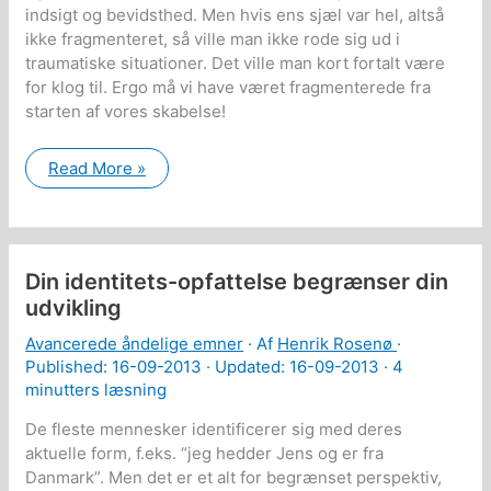
indsigt og bevidsthed. Men hvis ens sjæl var hel, altså
ikke fragmenteret, så ville man ikke rode sig ud i
traumatiske situationer. Det ville man kort fortalt være
for klog til. Ergo må vi have været fragmenterede fra
starten af vores skabelse!
Essensen
Read More »
af
menneskehedens
situation
Din identitets-opfattelse begrænser din
udvikling
Avancerede åndelige emner
· Af
Henrik Rosenø
·
Published:
16-09-2013
· Updated: 16-09-2013 ·
4
minutters læsning
De fleste mennesker identificerer sig med deres
aktuelle form, f.eks. “jeg hedder Jens og er fra
Danmark”. Men det er et alt for begrænset perspektiv,