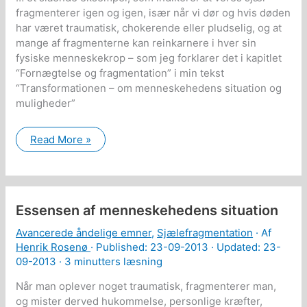
fragmenterer igen og igen, især når vi dør og hvis døden
har været traumatisk, chokerende eller pludselig, og at
mange af fragmenterne kan reinkarnere i hver sin
fysiske menneskekrop – som jeg forklarer det i kapitlet
“Fornægtelse og fragmentation” i min tekst
“Transformationen – om menneskehedens situation og
muligheder”
Eksempler
Read More »
på
sjælefragmentation
Essensen af menneskehedens situation
Avancerede åndelige emner
,
Sjælefragmentation
· Af
Henrik Rosenø
· Published:
23-09-2013
· Updated: 23-
09-2013 ·
3 minutters læsning
Når man oplever noget traumatisk, fragmenterer man,
og mister derved hukommelse, personlige kræfter,