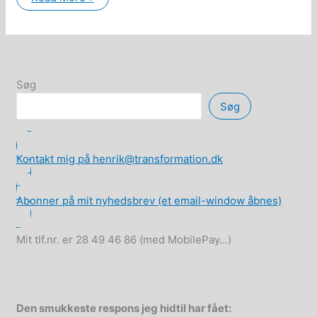
basisindkomst
(borgerløn)
og
solidarisk
arbejdsdeling
er
en
naturlig
Søg
videreudvikling
af
Søg
demokratiske
samfund
Kontakt mig på henrik@transformation.dk
Abonner på mit nyhedsbrev (et email-window åbnes)
Mit tlf.nr. er 28 49 46 86 (med MobilePay...)
Den smukkeste respons jeg hidtil har fået: