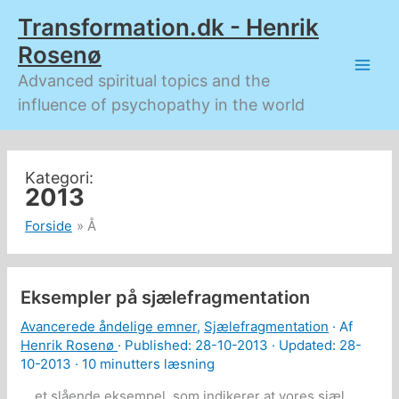
Gå
Transformation.dk - Henrik
til
indholdet
Rosenø
Advanced spiritual topics and the
influence of psychopathy in the world
2013
Forside
Å
Eksempler på sjælefragmentation
Avancerede åndelige emner
,
Sjælefragmentation
· Af
Henrik Rosenø
· Published:
28-10-2013
· Updated: 28-
10-2013 ·
10 minutters læsning
… et slående eksempel, som indikerer at vores sjæl