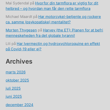
Mai Sydendal
på
Hvorfor din tarmflora er vigtig for dit
helbred – og hvordan man får den rette tarmflora
Michael Maardt
på
Har motorcykel-betjente og rockere
ca. samme (psykopatiske) mentalitet?
Morten Thygesen
på
Harvey (the ET): Planen for at befri
menneskeheden fra det globale tyranni!
Lili
på
Har Ivermectin og hydroxychloroquine en effekt
på Covid-19 eller ej?
Archives
marts 2026
oktober 2025
juli 2025
juni 2025
december 2024