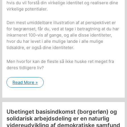
hvis du vil forstå din virkelige identitet og realisere dine
virkelige potentialer.
Den mest umiddelbare illustration af at perspektivet er
for begrænset, får du, ved at tage i betragtning at du har
inkarneret 100-vis af gange, og alle disse identiteter,
hvor du har levet i alle mulige lande i alle mulige
tidsaldre, er også dine identiteter.
Men hvorfor kan de fleste så ikke huske ret meget fra
deres tidligere liv?
Din
Read More »
identitets-
opfattelse
begrænser
din
udvikling
Ubetinget basisindkomst (borgerløn) og
solidarisk arbejdsdeling er en naturlig
videreudvikling af demokratiske samfund