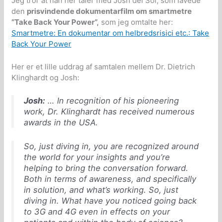
Jeg tror at han her taler med Josh del Sol, som lavede
den
prisvindende dokumentarfilm om smartmetre
”Take Back Your Power”,
som jeg omtalte her:
Smartmetre: En dokumentar om helbredsrisici etc.: Take
Back Your Power
Her er et lille uddrag af samtalen mellem Dr. Dietrich
Klinghardt og Josh:
Josh:
… In recognition of his pioneering
work, Dr. Klinghardt has received numerous
awards in the USA.
So, just diving in, you are recognized around
the world for your insights and you’re
helping to bring the conversation forward.
Both in terms of awareness, and specifically
in solution, and what’s working. So, just
diving in. What have you noticed going back
to 3G and 4G even in effects on your