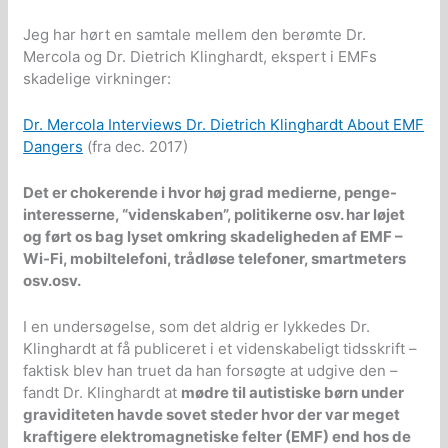
Jeg har hørt en samtale mellem den berømte Dr.
Mercola og Dr. Dietrich Klinghardt, ekspert i EMFs
skadelige virkninger:
Dr. Mercola Interviews Dr. Dietrich Klinghardt About EMF
Dangers
(fra dec. 2017)
Det er chokerende i hvor høj grad medierne, penge-
interesserne, “videnskaben”, politikerne osv. har løjet
og ført os bag lyset omkring skadeligheden af EMF –
Wi-Fi, mobiltelefoni, trådløse telefoner, smartmeters
osv.osv.
I en undersøgelse, som det aldrig er lykkedes Dr.
Klinghardt at få publiceret i et videnskabeligt tidsskrift –
faktisk blev han truet da han forsøgte at udgive den –
fandt Dr. Klinghardt at
mødre til autistiske børn under
graviditeten havde sovet steder hvor der var meget
kraftigere elektromagnetiske felter (EMF) end hos de