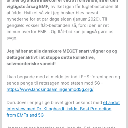
at
bier og andre insekter er ved at forsvinde, så er den
vigtigste årsag EMF,
hvilket igen får fuglebestanden til
at falde. Hvilket så vidt jeg husker blev nævnt i
nyhederne for et par dage siden (januar 2020). Til
gengæld vokser flåt-bestanden så, fordi den er ret
immun overfor EMF… Og flåt-bid kan jo
også
gøre os
syge.
Jeg håber at alle danskere MEGET snart vågner op og
deltager aktivt i at stoppe dette kollektive,
selvmorderiske vanvid!
I kan begynde med at melde jer ind i EHS-foreningen og
sende penge til retssagen mod staten mod 5G –
https://www.landsindsamlingenmod5g.org/
Derudover er jeg lige blevet gjort bekendt med
et andet
interview med Dr. Klinghardt, kaldet Best Protection
from EMFs and 5G