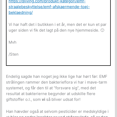
https://qliving.com/produkt-kategori/emf-
straalebeskyttelse/emf-afskaermende-toej-
beklaedning/
Vi har haft det i butikken i et år, men det er kun et par
uger siden vi fik det lagt på den nye hjemmeside. 🙂
Mvh
/Sten
Endelig sagde han noget jeg ikke lige har hørt før: EMF
strålingen rammer den bakterieflora vi har i mave-tarm
systemet, og får den til at “forsvare sig”, med det
resultat at bakterierne begynder at udskille flere
giftstoffer o.l., som
vi
så bliver udsat for!
Han hævder også at selvom pesticider er medskyldige i