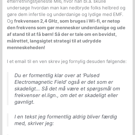
efterretningstjeneste MI6, hvor han bl.a. skulle
undersøge hvordan man kan nedbryde folks helbred og
gøre dem infertile og underdanige og lydige med EMF.
Og
frekvensen 2,4 GHz, som bruges i Wi-fi, er netop
den frekvens som gør mennesker underdanige og ude
af stand til at få børn! Så der er tale om en bevidst,
målrettet, langsigtet strategi til at udrydde
menneskeheden!
I et email til en ven skrev jeg fornylig desuden følgende:
Du er formentlig klar over at ‘Pulsed
Electromagnetic Field’ også er det som er
skadeligt… Så det må være et spørgsmål om
frekvenser el.lign., om det er skadeligt eller
gavnligt.
I en tekst jeg formentlig aldrig bliver færdig
med, skriver jeg: