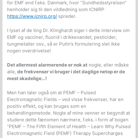
for EMF end f.eks. Danmark, hvor ”Sundhedsstyrelsen”
henholder sig til den vildledning som ICNIRP
https://www.icnirp.org/
spreder.
I lyset af de ting Dr. Klinghardt siger i dette interview om
EMF og vacciner, fluorid i drikkevandet, pesticider,
tungmetaller osv., så er Putin’s formulering slet ikke
nogen overdrivelse!
Det allermest alarmerende er nok at
nogle, eller måske
alle,
de frekvenser vi bruger i det daglige netop er de
mest skadelige…!
Men han taler også om at PEMF – Pulsed
Electromagnetic Fields – ved visse frekvenser, har en
positiv effekt, og kan bruges som en
behandlingsmetode. Nogle af mine venner er begyndt at
studere dette fænomen nærmere, f.eks. i form af bogen
”PEMF – The Fifth Element of Health – Learn Why Pulsed
Electromagnetic Field (PEMF) Therapy Supercharges