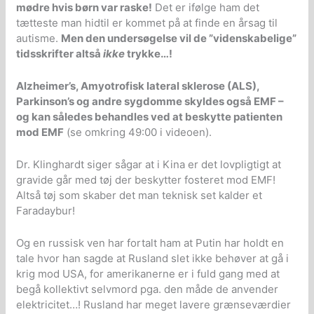
mødre hvis børn var raske!
Det er ifølge ham det
tætteste man hidtil er kommet på at finde en årsag til
autisme.
Men den undersøgelse vil de ”videnskabelige”
tidsskrifter altså
ikke
trykke…!
Alzheimer’s, Amyotrofisk lateral sklerose (ALS),
Parkinson’s og andre sygdomme skyldes også EMF –
og kan således behandles ved at beskytte patienten
mod EMF
(se omkring 49:00 i videoen).
Dr. Klinghardt siger sågar at i Kina er det lovpligtigt at
gravide går med tøj der beskytter fosteret mod EMF!
Altså tøj som skaber det man teknisk set kalder et
Faradaybur!
Og en russisk ven har fortalt ham at Putin har holdt en
tale hvor han sagde at Rusland slet ikke behøver at gå i
krig mod USA, for amerikanerne er i fuld gang med at
begå kollektivt selvmord pga. den måde de anvender
elektricitet…! Rusland har meget lavere grænseværdier