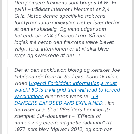
Den primære frekvens som bruges til Wi-Fi
(wifi) – trådløst Internet i hjemmet er 2,4
GHz. Netop denne specifikke frekvens
forstyrrer vand-molekyler. Det er især derfor
at den er skadelig. Og vand udgør som
bekendt ca. 70% af vores krop. Så rent
logisk må netop den frekvens være blevet
valgt, fordi intentionen er at vi skal blive
syge og svækkede af det…!
Det er den konklusion biolog og kemiker Joe
Imbriano når frem til. Se f.eks. hans 15 min.s
video
Urgent! Forbidden information,a must
watch! 5G is a kill grid that will lead to forced
vaccinations
eller hans website:
5G
DANGERS EXPOSED AND EXPLAINED
. Han
henviser bl.a. til et 68-siders hemmeligt-
stemplet CIA-dokument – “Effects of
nonionizing electromagnetic radiation” fra
1977, som blev frigivet i 2012, og som han