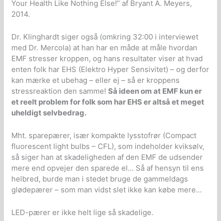
Your Health Like Nothing Else!” af Bryant A. Meyers,
2014.
Dr. Klinghardt siger også (omkring 32:00 i interviewet
med Dr. Mercola) at han har en måde at måle hvordan
EMF stresser kroppen, og hans resultater viser at hvad
enten folk har EHS (Elektro Hyper Sensivitet) – og derfor
kan mærke et ubehag – eller ej – så er kroppens
stressreaktion den samme!
Så ideen om at EMF kun er
et reelt problem for folk som har EHS er altså et meget
uheldigt selvbedrag.
Mht. sparepærer, især kompakte lysstofrør (Compact
fluorescent light bulbs – CFL), som indeholder kviksølv,
så siger han at skadeligheden af den EMF de udsender
mere end opvejer den sparede el… Så af hensyn til ens
helbred, burde man i stedet bruge de gammeldags
glødepærer – som man vidst slet ikke kan købe mere…
LED-pærer er ikke helt lige så skadelige.