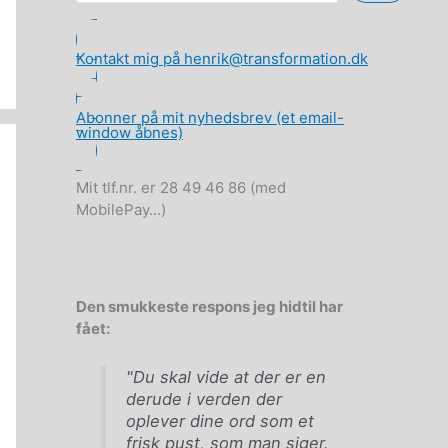
Kontakt mig på henrik@transformation.dk
Abonner på mit nyhedsbrev (et email-
window åbnes)
Mit tlf.nr. er 28 49 46 86 (med
MobilePay...)
Den smukkeste respons jeg hidtil har
fået:
"Du skal vide at der er en
derude i verden der
oplever dine ord som et
frisk pust, som man siger.