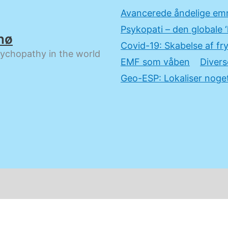
Avancerede åndelige em
Psykopati – den globale ‘
nø
Covid-19: Skabelse af fry
sychopathy in the world
EMF som våben
Divers
Geo-ESP: Lokaliser noget