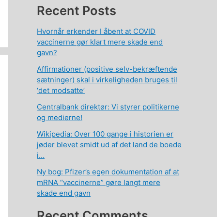
Recent Posts
Hvornår erkender I åbent at COVID
vaccinerne gør klart mere skade end
gavn?
Affirmationer (positive selv-bekræftende
sætninger) skal i virkeligheden bruges til
‘det modsatte’
Centralbank direktør: Vi styrer politikerne
og medierne!
Wikipedia: Over 100 gange i historien er
jøder blevet smidt ud af det land de boede
i…
Ny bog: Pfizer’s egen dokumentation af at
mRNA “vaccinerne” gøre langt mere
skade end gavn
Recent Comments