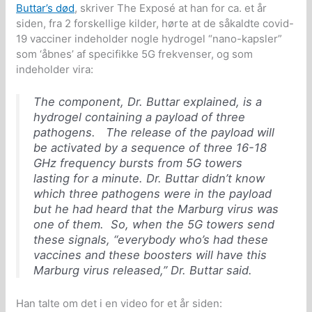
Buttar’s død
, skriver The Exposé at han for ca. et år
siden, fra 2 forskellige kilder, hørte at de såkaldte covid-
19 vacciner indeholder nogle hydrogel “nano-kapsler”
som ‘åbnes’ af specifikke 5G frekvenser, og som
indeholder vira:
The component, Dr. Buttar explained, is a
hydrogel containing a payload of three
pathogens. The release of the payload will
be activated by a sequence of three 16-18
GHz frequency bursts from 5G towers
lasting for a minute. Dr. Buttar didn’t know
which three pathogens were in the payload
but he had heard that the Marburg virus was
one of them. So, when the 5G towers send
these signals, “everybody who’s had these
vaccines and these boosters will have this
Marburg virus released,” Dr. Buttar said.
Han talte om det i en video for et år siden: