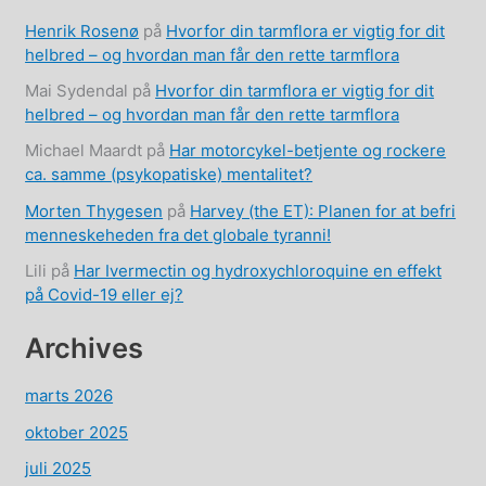
Henrik Rosenø
på
Hvorfor din tarmflora er vigtig for dit
helbred – og hvordan man får den rette tarmflora
Mai Sydendal
på
Hvorfor din tarmflora er vigtig for dit
helbred – og hvordan man får den rette tarmflora
Michael Maardt
på
Har motorcykel-betjente og rockere
ca. samme (psykopatiske) mentalitet?
Morten Thygesen
på
Harvey (the ET): Planen for at befri
menneskeheden fra det globale tyranni!
Lili
på
Har Ivermectin og hydroxychloroquine en effekt
på Covid-19 eller ej?
Archives
marts 2026
oktober 2025
juli 2025