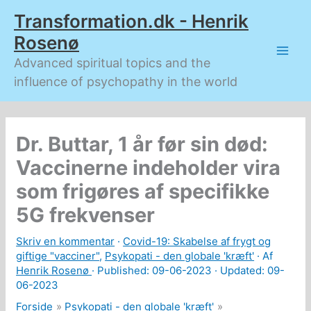
Gå
Transformation.dk - Henrik
til
indholdet
Rosenø
Advanced spiritual topics and the
influence of psychopathy in the world
Dr. Buttar, 1 år før sin død:
Vaccinerne indeholder vira
som frigøres af specifikke
5G frekvenser
Skriv en kommentar
·
Covid-19: Skabelse af frygt og
giftige "vacciner"
,
Psykopati - den globale 'kræft'
· Af
Henrik Rosenø
· Published:
09-06-2023
· Updated: 09-
06-2023
Forside
Psykopati - den globale 'kræft'