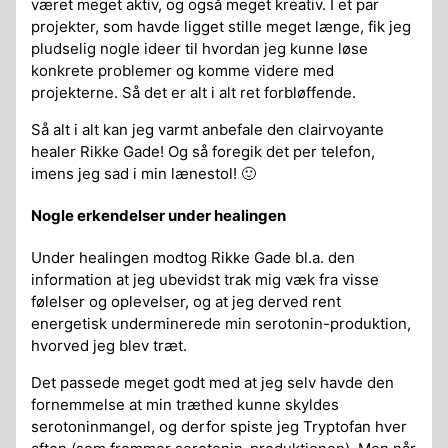
været meget aktiv, og også meget kreativ. I et par
projekter, som havde ligget stille meget længe, fik jeg
pludselig nogle ideer til hvordan jeg kunne løse
konkrete problemer og komme videre med
projekterne. Så det er alt i alt ret forbløffende.
Så alt i alt kan jeg varmt anbefale den clairvoyante
healer Rikke Gade! Og så foregik det per telefon,
imens jeg sad i min lænestol! 🙂
Nogle erkendelser under healingen
Under healingen modtog Rikke Gade bl.a. den
information at jeg ubevidst trak mig væk fra visse
følelser og oplevelser, og at jeg derved rent
energetisk underminerede min serotonin-produktion,
hvorved jeg blev træt.
Det passede meget godt med at jeg selv havde den
fornemmelse at min træthed kunne skyldes
serotoninmangel, og derfor spiste jeg Tryptofan hver