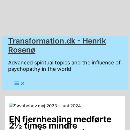
Gå
Transformation.dk - Henrik
til
Rosenø
indholdet
Advanced spiritual topics and the influence of
psychopathy in the world
EN fjernhealing medførte
2½ times mindre