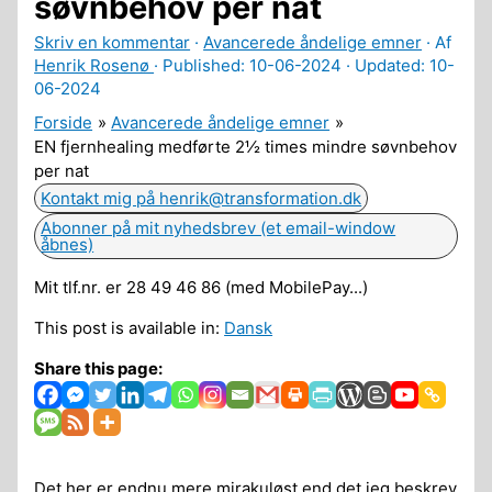
søvnbehov per nat
Skriv en kommentar
·
Avancerede åndelige emner
· Af
Henrik Rosenø
· Published:
10-06-2024
· Updated: 10-
06-2024
Forside
Avancerede åndelige emner
EN fjernhealing medførte 2½ times mindre søvnbehov
per nat
Kontakt mig på henrik@transformation.dk
Abonner på mit nyhedsbrev (et email-window
åbnes)
Mit tlf.nr. er 28 49 46 86 (med MobilePay...)
This post is available in:
Dansk
Share this page:
Det her er endnu mere mirakuløst end det jeg beskrev