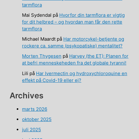
tarmflora
Mai Sydendal
på
Hvorfor din tarmflora er vigtig
for dit helbred – og hvordan man får den rette
tarmflora
Michael Maardt
på
Har motorcykel-betjente og
rockere ca. samme (psykopatiske) mentalitet?
Morten Thygesen
på
Harvey (the ET): Planen for
at befri menneskeheden fra det globale tyranni!
Lili
på
Har Ivermectin og hydroxychloroquine en
effekt på Covid-19 eller ej?
Archives
marts 2026
oktober 2025
juli 2025