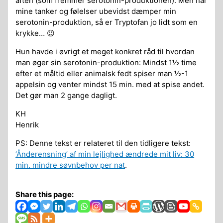
aften (som fremmer serotonin-produktionen). Men når
mine tanker og følelser ubevidst dæmper min
serotonin-produktion, så er Tryptofan jo lidt som en
krykke… 😉
Hun havde i øvrigt et meget konkret råd til hvordan
man øger sin serotonin-produktion: Mindst 1½ time
efter et måltid eller animalsk fedt spiser man ½-1
appelsin og venter mindst 15 min. med at spise andet.
Det gør man 2 gange dagligt.
KH
Henrik
PS: Denne tekst er relateret til den tidligere tekst:
‘Ånderensning’ af min lejlighed ændrede mit liv: 30
min. mindre søvnbehov per nat
.
Share this page: