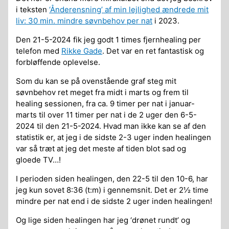
i teksten
‘Ånderensning’ af min lejlighed ændrede mit
liv: 30 min. mindre søvnbehov per nat
i 2023.
Den 21-5-2024 fik jeg godt 1 times fjernhealing per
telefon med
Rikke Gade
. Det var en ret fantastisk og
forbløffende oplevelse.
Som du kan se på ovenstående graf steg mit
søvnbehov ret meget fra midt i marts og frem til
healing sessionen, fra ca. 9 timer per nat i januar-
marts til over 11 timer per nat i de 2 uger den 6-5-
2024 til den 21-5-2024. Hvad man ikke kan se af den
statistik er, at jeg i de sidste 2-3 uger inden healingen
var så træt at jeg det meste af tiden blot sad og
gloede TV…!
I perioden siden healingen, den 22-5 til den 10-6, har
jeg kun sovet 8:36 (t:m) i gennemsnit. Det er 2½ time
mindre per nat end i de sidste 2 uger inden healingen!
Og lige siden healingen har jeg ‘drønet rundt’ og