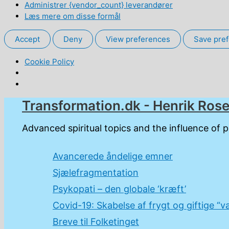
Administrer {vendor_count} leverandører
Læs mere om disse formål
Accept
Deny
View preferences
Save pre
Cookie Policy
Gå
Transformation.dk - Henrik Ros
til
indholdet
Advanced spiritual topics and the influence of 
Avancerede åndelige emner
Sjælefragmentation
Psykopati – den globale ‘kræft’
Covid-19: Skabelse af frygt og giftige “v
Breve til Folketinget