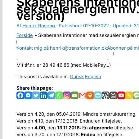
Skaberens intentio
seksualenergien mv. 
version)
Af
Henrik Rosenø
· Published:
02-10-2022
· Updated: 3
Forside
Skaberens intentioner med seksualenergien mv
Kontakt mig på henrik@transformation.dk
Abonner på mi
Mit tlf.nr. er 28 49 46 86 (med MobilePay...)
This post is available in:
Dansk
English
Share this page:
Version 4.20, den 05.04.2019: Mindre omstrukturering.
Version 4.10, den 17.12.2018: Endnu en tilføjelse.
Version
4.00
, den
13.11.2018
: En
afgørende
tilføjelse
Version 3.70, den 17.10.2018:
Endnu
en tilføjelse.