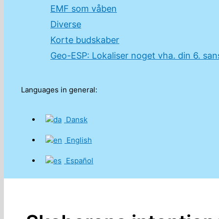
EMF som våben
Diverse
Korte budskaber
Geo-ESP: Lokaliser noget vha. din 6. san
Søg
Languages in general:
Dansk
English
Español