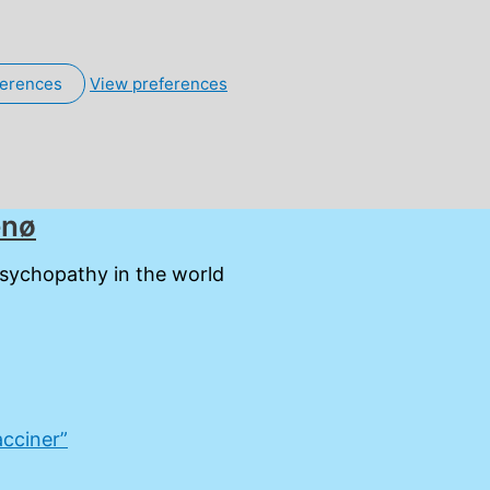
ferences
View preferences
enø
psychopathy in the world
acciner”