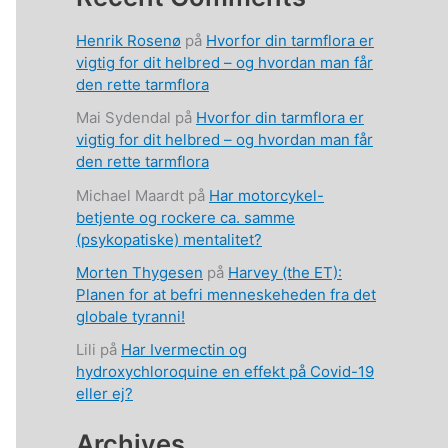
Henrik Rosenø
på
Hvorfor din tarmflora er
vigtig for dit helbred – og hvordan man får
den rette tarmflora
Mai Sydendal
på
Hvorfor din tarmflora er
vigtig for dit helbred – og hvordan man får
den rette tarmflora
Michael Maardt
på
Har motorcykel-
betjente og rockere ca. samme
(psykopatiske) mentalitet?
Morten Thygesen
på
Harvey (the ET):
Planen for at befri menneskeheden fra det
globale tyranni!
Lili
på
Har Ivermectin og
hydroxychloroquine en effekt på Covid-19
eller ej?
Archives