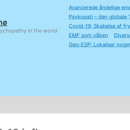
Avancerede åndelige em
Psykopati – den globale ‘
nø
Covid-19: Skabelse af fry
sychopathy in the world
EMF som våben
Divers
Geo-ESP: Lokaliser noget