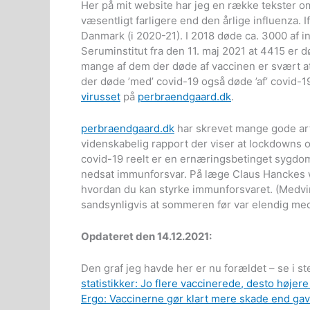
Her på mit website har jeg en række tekster om
væsentligt farligere end den årlige influenza. I
Danmark (i 2020-21). I 2018 døde ca. 3000 af in
Seruminstitut fra den 11. maj 2021 at 4415 er 
mange af dem der døde af vaccinen er svært at
der døde ’med’ covid-19 også døde ’af’ covid-1
virusset
på
perbraendgaard.dk
.
perbraendgaard.dk
har skrevet mange gode arti
videnskabelig rapport der viser at lockdowns 
covid-19 reelt er en ernæringsbetinget sygdo
nedsat immunforsvar. På læge Claus Hanckes
hvordan du kan styrke immunforsvaret. (Medvir
sandsynligvis at sommeren før var elendig med 
Opdateret den 14.12.2021:
Den graf jeg havde her er nu forældet – se i st
statistikker: Jo flere vaccinerede, desto højer
Ergo: Vaccinerne gør klart mere skade end gav