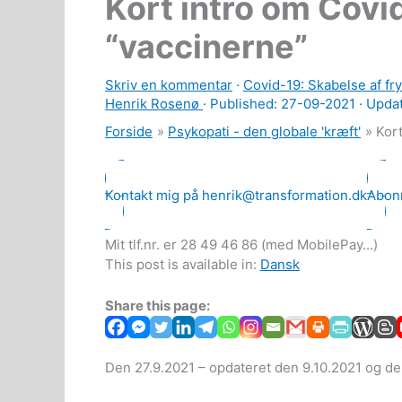
Kort intro om Covi
“vaccinerne”
Skriv en kommentar
·
Covid-19: Skabelse af fry
Henrik Rosenø
· Published:
27-09-2021
· Upda
Forside
Psykopati - den globale 'kræft'
Kor
Kontakt mig på henrik@transformation.dk
Abonn
Mit tlf.nr. er 28 49 46 86 (med MobilePay...)
This post is available in:
Dansk
Share this page:
Den 27.9.2021 – opdateret den 9.10.2021 og de