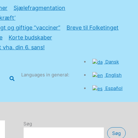
ner
Sjælefragmentation
kræft’
gt og giftige “vacciner”
Breve til Folketinget
e
Korte budskaber
 vha. din 6. sans!
Dansk
Languages in general:
English
Søg
Español
Søg
Søg