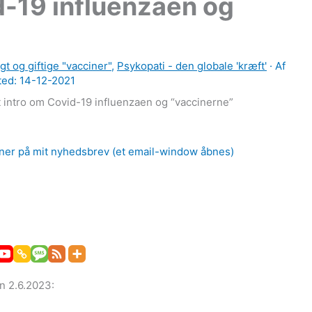
d-19 influenzaen og
gt og giftige "vacciner"
,
Psykopati - den globale 'kræft'
· Af
ted: 14-12-2021
t intro om Covid-19 influenzaen og “vaccinerne”
er på mit nyhedsbrev (et email-window åbnes)
n 2.6.2023: