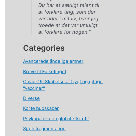
Du har et særligt talent til
at forklare ting, som der
var tider i mit liv, hvor jeg
troede at det var umuligt
at forklare for nogen."
Categories
Avancerede åndelige emner
Breve til Folketinget
Covid-19: Skabelse af frygt og giftige
"vacciner"
Diverse
Korte budskaber
Psykopati – den globale 'kræft'
Sjælefragmentation