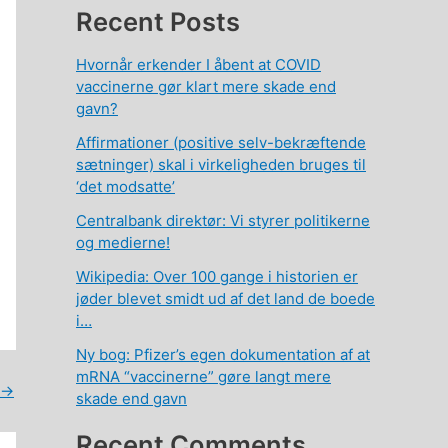
Recent Posts
Hvornår erkender I åbent at COVID
vaccinerne gør klart mere skade end
gavn?
Affirmationer (positive selv-bekræftende
sætninger) skal i virkeligheden bruges til
‘det modsatte’
Centralbank direktør: Vi styrer politikerne
og medierne!
Wikipedia: Over 100 gange i historien er
jøder blevet smidt ud af det land de boede
i…
Ny bog: Pfizer’s egen dokumentation af at
mRNA “vaccinerne” gøre langt mere
→
skade end gavn
Recent Comments