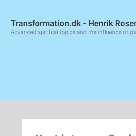
Gå
til
indholdet
Transformation.dk - Henrik Rose
Advanced spiritual topics and the influence of p