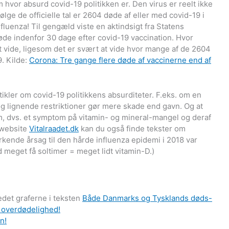
 hvor absurd covid-19 politikken er. Den virus er reelt ikke
følge de officielle tal er 2604 døde af eller med covid-19 i
fluenza! Til gengæld viste en aktindsigt fra Statens
døde indenfor 30 dage efter covid-19 vaccination. Hvor
 vide, ligesom det er svært at vide hvor mange af de 2604
9. Kilde:
Corona: Tre gange flere døde af vaccinerne end af
kler om covid-19 politikkens absurditeter. F.eks. om en
og lignende restriktioner gør mere skade end gavn. Og at
m, dvs. et symptom på vitamin- og mineral-mangel og deraf
 website
Vitalraadet.dk
kan du også finde tekster om
kende årsag til den hårde influenza epidemi i 2018 var
meget få soltimer = meget lidt vitamin-D.)
edet graferne i teksten
Både Danmarks og Tysklands døds-
e overdødelighed!
n!