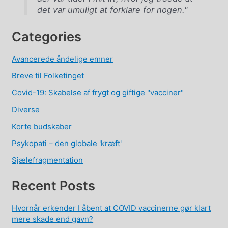
det var umuligt at forklare for nogen."
Categories
Avancerede åndelige emner
Breve til Folketinget
Covid-19: Skabelse af frygt og giftige "vacciner"
Diverse
Korte budskaber
Psykopati – den globale 'kræft'
Sjælefragmentation
Recent Posts
Hvornår erkender I åbent at COVID vaccinerne gør klart
mere skade end gavn?