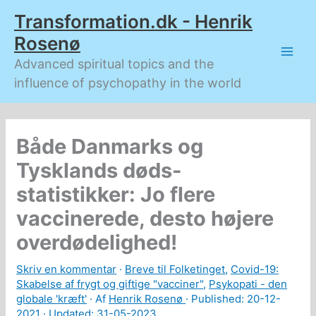
Gå
Transformation.dk - Henrik
til
indholdet
Rosenø
Advanced spiritual topics and the
influence of psychopathy in the world
Både Danmarks og
Tysklands døds-
statistikker: Jo flere
vaccinerede, desto højere
overdødelighed!
Skriv en kommentar
·
Breve til Folketinget
,
Covid-19:
Skabelse af frygt og giftige "vacciner"
,
Psykopati - den
globale 'kræft'
· Af
Henrik Rosenø
· Published:
20-12-
2021
· Updated: 31-05-2023