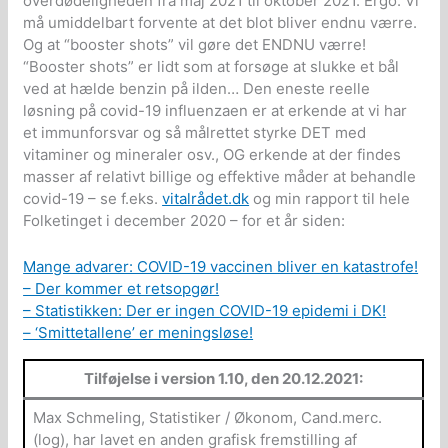
overdødeligheden fra maj 2021 til oktober 2021. Ergo: Vi
må umiddelbart forvente at det blot bliver endnu værre.
Og at “booster shots” vil gøre det ENDNU værre!
“Booster shots” er lidt som at forsøge at slukke et bål
ved at hælde benzin på ilden… Den eneste reelle
løsning på covid-19 influenzaen er at erkende at vi har
et immunforsvar og så målrettet styrke DET med
vitaminer og mineraler osv., OG erkende at der findes
masser af relativt billige og effektive måder at behandle
covid-19 – se f.eks.
vitalrådet.dk
og min rapport til hele
Folketinget i december 2020 – for et år siden:
Mange advarer: COVID-19 vaccinen bliver en katastrofe!
– Der kommer et retsopgør!
– Statistikken: Der er ingen COVID-19 epidemi i DK!
– ‘Smittetallene’ er meningsløse!
Tilføjelse i version 1.10, den 20.12.2021:
Max Schmeling, Statistiker / Økonom, Cand.merc.
(log), har lavet en anden grafisk fremstilling af