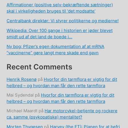
Affirmationer (positive selv-bekræftende sætninger)
skal i virkeligheden bruges til ‘det modsatte’
Centralbank direktør: Vi styrer politikerne og medierne!
Wikipedia: Over 100 gange i historien er jøder blevet
smidt ud af det land de boede i…
Ny bog: Pfizer’s egen dokumentation af at mRNA
“vaccinerne” gøre langt mere skade end gavn
Recent Comments
Henrik Rosenø
på
Hvorfor din tarmflora er vigtig for dit
helbred – og hvordan man får den rette tarmflora
Mai Sydendal
på
Hvorfor din tarmflora er vigtig for dit
helbred – og hvordan man får den rette tarmflora
Michael Maardt
på
Har motorcykel-betjente og rockere
ca. samme (psykopatiske) mentalitet?
Morten Thygesen
på
Harvey (the ET): Planen for at befri