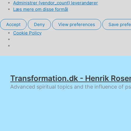
Administrer {vendor_count} leverandører
Læs mere om disse formål
Accept
Deny
View preferences
Save pref
Cookie Policy
Gå
til
indholdet
Transformation.dk - Henrik Rose
Advanced spiritual topics and the influence of p