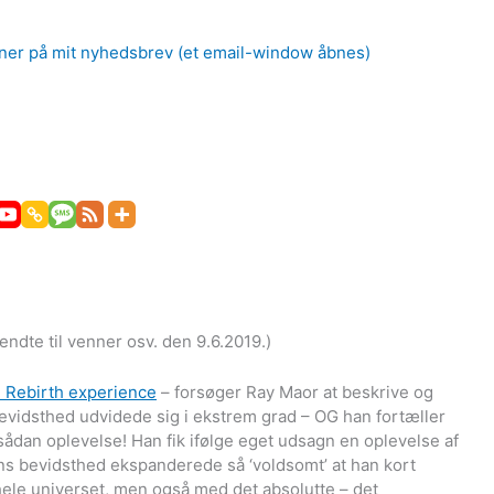
er på mit nyhedsbrev (et email-window åbnes)
sendte til venner osv. den 9.6.2019.)
 Rebirth experience
– forsøger Ray Maor at beskrive og
bevidsthed udvidede sig i ekstrem grad – OG han fortæller
ådan oplevelse! Han fik ifølge eget udsagn en oplevelse af
ns bevidsthed ekspanderede så ‘voldsomt’ at han kort
d hele universet, men også med det absolutte – det