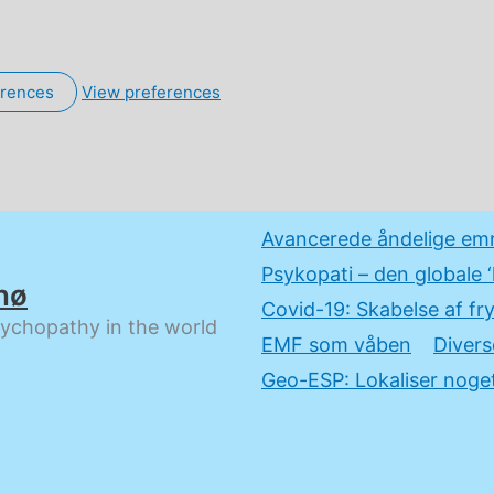
erences
View preferences
Avancerede åndelige em
Psykopati – den globale ‘
nø
Covid-19: Skabelse af fry
sychopathy in the world
EMF som våben
Divers
Geo-ESP: Lokaliser noget