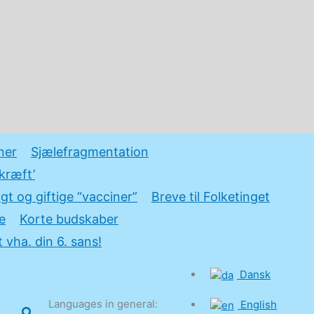
ner
Sjælefragmentation
kræft’
gt og giftige “vacciner”
Breve til Folketinget
e
Korte budskaber
 vha. din 6. sans!
Dansk
Languages in general:
English
Søg