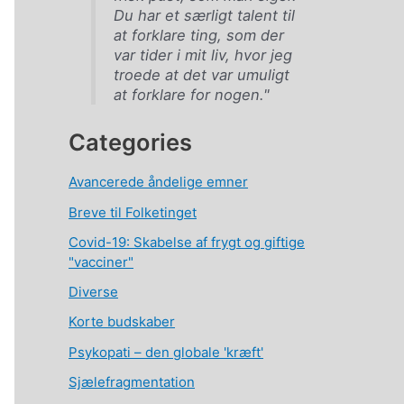
Du har et særligt talent til
at forklare ting, som der
var tider i mit liv, hvor jeg
troede at det var umuligt
at forklare for nogen."
Categories
Avancerede åndelige emner
Breve til Folketinget
Covid-19: Skabelse af frygt og giftige
"vacciner"
Diverse
Korte budskaber
Psykopati – den globale 'kræft'
Sjælefragmentation