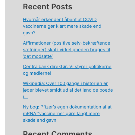
Recent Posts
Hvornår erkender I åbent at COVID
vaccinerne gør klart mere skade end
gavn?
Affirmationer (positive selv-bekræftende
sætninger) skal i virkeligheden bruges til
‘det modsatte’
Centralbank direktør: Vi styrer politikerne
og medierne!
Wikipedia: Over 100 gange i historien er
jøder blevet smidt ud af det land de boede
i…
Ny bog: Pfizer’s egen dokumentation af at
mRNA “vaccinerne” gøre langt mere
skade end gavn
Recent Comments