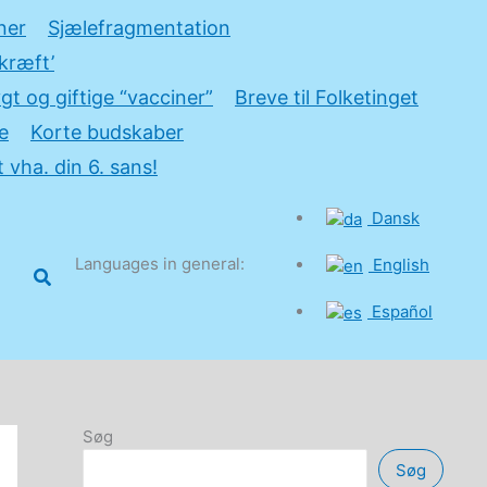
ner
Sjælefragmentation
kræft’
gt og giftige “vacciner”
Breve til Folketinget
e
Korte budskaber
 vha. din 6. sans!
Dansk
Languages in general:
English
Søg
Español
Søg
Søg