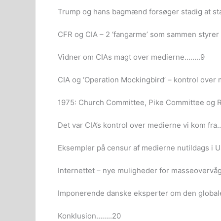
Trump og hans bagmænd forsøger stadig at sta
CFR og CIA – 2 ‘fangarme’ som sammen styre
Vidner om CIAs magt over medierne……..9
CIA og ‘Operation Mockingbird’ – kontrol over
1975: Church Committee, Pike Committee og 
Det var CIA’s kontrol over medierne vi kom fra
Eksempler på censur af medierne nutildags i 
Internettet – nye muligheder for masseovervå
Imponerende danske eksperter om den global
Konklusion……..20