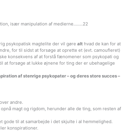
tion, især manipulation af medierne……..22
ig psykopatisk magtelite der vil gøre
alt
hvad de kan for at
re, for til sidst at forsøge at oprette et (evt. camoufleret)
logiske konsekvens af at forstå fænomener som psykopati og
l at forsøge at lukke øjnene for ting der er ubehagelige
iration af stenrige psykopater – og deres store succes –
over andre.
 opnå magt og rigdom, herunder alle de ting, som resten af
et gode til at samarbejde i det skjulte i al hemmelighed.
er konspirationer.