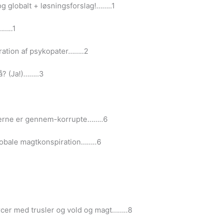
g globalt + løsningsforslag!……..1
……..1
iration af psykopater……..2
? (Ja!)……..3
erne er gennem-korrupte……..6
globale magtkonspiration……..6
cer med trusler og vold og magt……..8