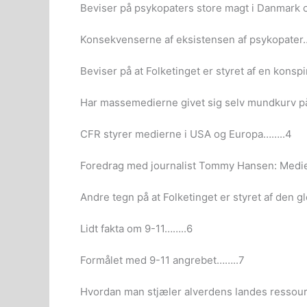
Beviser på psykopaters store magt i Danmark o
Konsekvenserne af eksistensen af psykopater
Beviser på at Folketinget er styret af en konsp
Har massemedierne givet sig selv mundkurv på
CFR styrer medierne i USA og Europa……..4
Foredrag med journalist Tommy Hansen: Medi
Andre tegn på at Folketinget er styret af den 
Lidt fakta om 9-11……..6
Formålet med 9-11 angrebet……..7
Hvordan man stjæler alverdens landes ressour