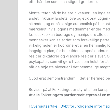
efterhånden som man stiger i graderne.
Mentaliteten på de højere niveauer i en loge e
andet, inklusiv landets love og etik osv. Loge
alt andet, og er så at sige automatisk på bekost
mærkeligt, hvis logens medlemmer ender med a
fællesskab kan bedrage og manipulere alle os 
mennesker kan se at det som forskellige parter
virkeligheden er koordineret af en hemmelig lo
langsigtet plan, for hele tiden at opnå endnu m
reelt er diktatorer og vi andre reelt er slave
psykopater, som vil gøre hvad som helst for a
når de højeste niveauer i det hemmelige magth
Quod erat demonstrandum = det er hermed bev
Beviser på at Folketinget er styret af en konsp
At alle Folketingets partier reelt styres af en
I
Oversigtsartikel: Dybt foruroligende inform