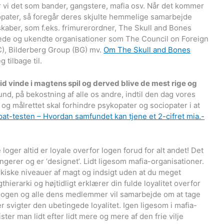
r vi det som bander, gangstere, mafia osv. Når det kommer
opater, så foregår deres skjulte hemmelige samarbejde
lskaber, som f.eks. frimurerordner, The Skull and Bones
kkede og ukendte organisationer som The Council on Foreign
C), Bilderberg Group (BG) mv.
Om The Skull and Bones
tilbage til.
d vinde i magtens spil og derved blive de mest rige og
nd, på bekostning af alle os andre, indtil den dag vores
g målrettet skal forhindre psykopater og sociopater i at
at-testen – Hvordan samfundet kan tjene et 2-cifret mia.-
ger altid er loyale overfor logen forud for alt andet! Det
gerer og er ‘designet’. Lidt ligesom mafia-organisationer.
rarkiske niveauer af magt og indsigt uden at du meget
hierarki og højtidligt erklærer din fulde loyalitet overfor
t logen og alle dens medlemmer vil samarbejde om at tage
 svigter den ubetingede loyalitet. Igen ligesom i mafia-
ter man lidt efter lidt mere og mere af den frie vilje