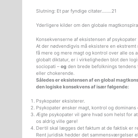
Slutning: Et par fyndige citater……..21
Yderligere kilder om den globale magtkonspira
Konsekvenserne af eksistensen af psykopater
At der nødvendigvis må eksistere en ekstremt r
få mere og mere magt og kontrol over alle os and
globalt diktatur, er i virkeligheden blot den 
sociopati –
og
den brede befolknings tendens ti
eller chokerende.
Således er eksistensen af en global magtkonsp
den logiske konsekvens af især følgende:
Psykopater eksisterer.
Psykopater ønsker magt, kontrol og dominans 
Ægte psykopater vil gøre hvad som helst for at
os aldrig ville gøre!
Dertil skal lægges det faktum at de faktisk er r
Rent juridisk hedder det sammensværgelser ell