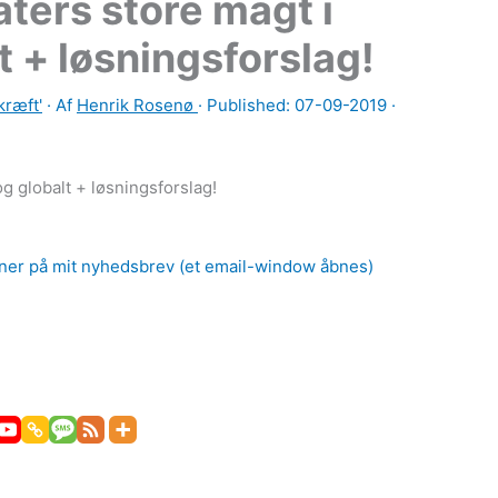
ters store magt i
 + løsningsforslag!
kræft'
· Af
Henrik Rosenø
· Published:
07-09-2019
·
g globalt + løsningsforslag!
er på mit nyhedsbrev (et email-window åbnes)