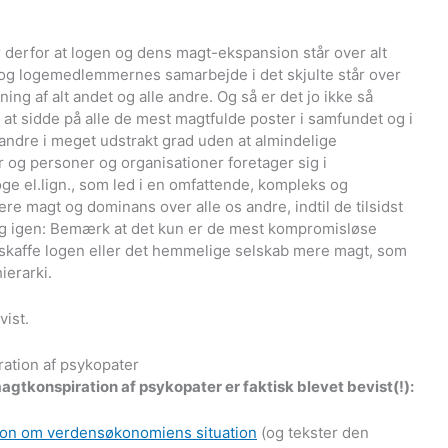
r derfor at logen og dens magt-ekspansion står over alt
n og logemedlemmernes samarbejde i det skjulte står over
ning af alt andet og alle andre. Og så er det jo ikke så
t sidde på alle de mest magtfulde poster i samfundet og i
andre i meget udstrakt grad uden at almindelige
 og personer og organisationer foretager sig i
ge el.lign., som led i en omfattende, kompleks og
ere magt og dominans over alle os andre, indtil de tilsidst
r. Og igen: Bemærk at det kun er de mest kompromisløse
t skaffe logen eller det hemmelige selskab mere magt, som
ierarki.
ist.
iration af psykopater
 magtkonspiration af psykopater er faktisk blevet bevist(!):
ation om verdensøkonomiens situation
(og tekster den