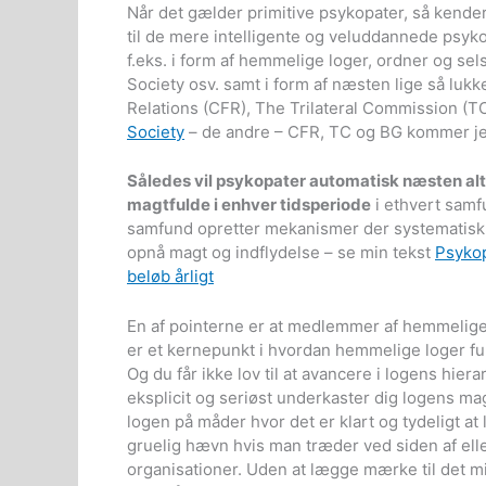
Når det gælder primitive psykopater, så kende
til de mere intelligente og veluddannede psyk
f.eks. i form af hemmelige loger, ordner og se
Society osv. samt i form af næsten lige så lu
Relations (CFR), The Trilateral Commission (T
Society
– de andre – CFR, TC og BG kommer jeg 
Således vil psykopater automatisk næsten alti
magtfulde i enhver tidsperiode
i ethvert samfu
samfund opretter mekanismer der systematisk o
opnå magt og indflydelse – se min tekst
Psykop
beløb årligt
En af pointerne er at medlemmer af hemmelige lo
er et kernepunkt i hvordan hemmelige loger fun
Og du får ikke lov til at avancere i logens hie
eksplicit og seriøst underkaster dig logens magt
logen på måder hvor det er klart og tydeligt a
gruelig hævn hvis man træder ved siden af eller
organisationer. Uden at lægge mærke til det mis