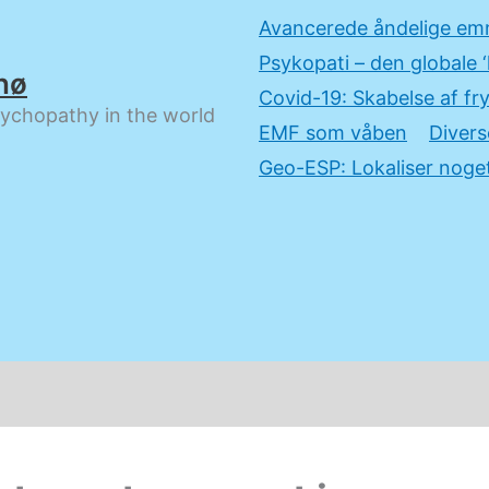
Avancerede åndelige em
Psykopati – den globale ‘
nø
Covid-19: Skabelse af fry
sychopathy in the world
EMF som våben
Divers
Geo-ESP: Lokaliser noget