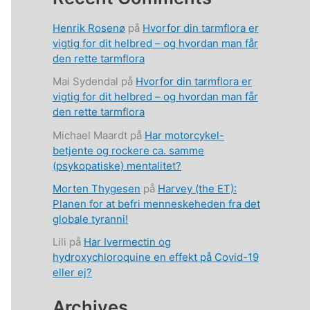
Henrik Rosenø
på
Hvorfor din tarmflora er
vigtig for dit helbred – og hvordan man får
den rette tarmflora
Mai Sydendal
på
Hvorfor din tarmflora er
vigtig for dit helbred – og hvordan man får
den rette tarmflora
Michael Maardt
på
Har motorcykel-
betjente og rockere ca. samme
(psykopatiske) mentalitet?
Morten Thygesen
på
Harvey (the ET):
Planen for at befri menneskeheden fra det
globale tyranni!
Lili
på
Har Ivermectin og
hydroxychloroquine en effekt på Covid-19
eller ej?
Archives